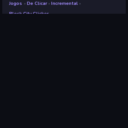
Jogos
De Clicar
Incremental
»
»
»
Block City Clicker
Block City Clicker
Desenvolvedor
Neko
Classificação
9,1
(
com base nos últimos 6 meses
)
Lançado
dezembro de 2023
Ultima atualização
maio de 2025
Motor de jogo
Unity 6
Plataformas
Navegador (computador,
celular, tablet), Aplicativo
CrazyGames (Android)
Orientação
Panorama