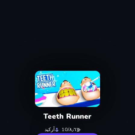
Teeth Runner
٨٫٦/10
آركيد