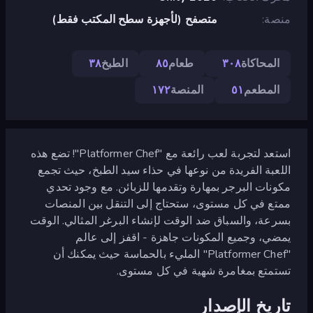
منصة
متصفح (لأجهزة سطح المكتب فقط)
المحاكاة
٣٠٨
طعام
٨٥
الطبخ
٣٨
المطعم
٥١
المنصة
١٧٢
استعد لتجربة لعب رائعة مع "Platformer Chef"! تضع هذه
اللعبة الفريدة من نوعها في حذاء سيد الطبخ، حيث تجمع
مكونات البرجر بمهارة وتقدمها للزبائن. مع وجود تحدي
ممتع في كل مستوى، ستحتاج إلى التنقل بين المنصات
بسرعة، والسباق ضد الوقت لإنشاء البرغر المثالي. الوقت
يمضي، وجميع المكونات جاهزة - اقفز إلى عالم
"Platformer Chef" المليء بالحماسة حيث يمكنك أن
تستمتع بمغامرة شهية في كل مستوى.
تاريخ الإصدار