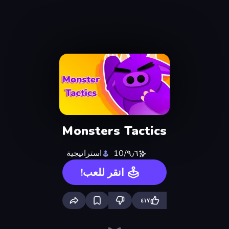
Monsters Tactics
٩٫٦/10
استراتيجية
انقر للعب!
٤١٧