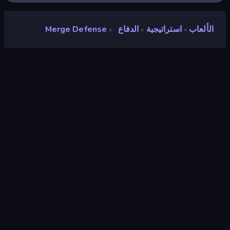
الألعاب
استراتيجية
الدفاع
Merge Defense
»
»
»
Merge Defense
مطور
Playnoob
تقييم
٨٫١
(
استنادًا إلى الأشهر الستة الماضية
)
مطلق سراحه
سبتمبر ٢٠٢٣
محرك الألعاب
Unity 2021
المنصات
متصفح (سطح المكتب، الهاتف المحمول،
الجهاز اللوحي), تطبيق CrazyGames
(Android), App Store (Android)
توجيه
منظر طبيعي / صورة شخصية
استراتيجية
١٦٤
Mobile
٢٬٣٥٢