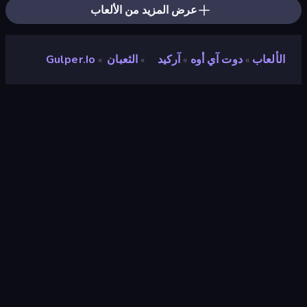
عرض المزيد من الألعاب
الألعاب
دوت آي أوه
آركيد
الثعبان
Gulper.io
»
»
»
»
Gulper.io
مطور
tonsomar
تقييم
٨٫٧
(
استنادًا إلى الأشهر الستة الماضية
)
مطلق سراحه
يناير ٢٠١٩
محرك الألعاب
Externally hosted (iframe)
المنصات
متصفح (سطح المكتب، الهاتف المحمول،
الجهاز اللوحي), تطبيق CrazyGames
(iOS, Android), App Store (iOS)
توجيه
منظر طبيعي / صورة شخصية