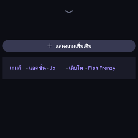
Holey.io Battle Royale
Hungry Ocean: Eat, Feed and Grow Fish
Cubes 2048.io
Snake Clash.io
Worms.Zone
Throw a Lucky Block
Gold Rush Arena
Gulper.io
EvoWars.io
Brainrot Arena Online
Deep Sea Duel
Mr. Dude: Online Multiverse Challenge
Stickman Rebirth
Stickman Clash
Fortzone Battle Royale
War the Knights
99 Nights (Bloxd.io)
Stickman Kombat 2D
แสดงเกมเพิ่มเติม
เกมส์
แอคชั่น
.io
เติบโต
Fish Frenzy
»
»
»
»
Fish Frenzy
นักพัฒนา
Nicolas Poumaredes
คะแนน
8.5
(
อ้างอิงจากข้อมูล 6 เดือนที่ผ่านมา
)
ปล่อยแล้ว
พฤษภาคม 2568
เอ็นจิ้นเกม
HTML5