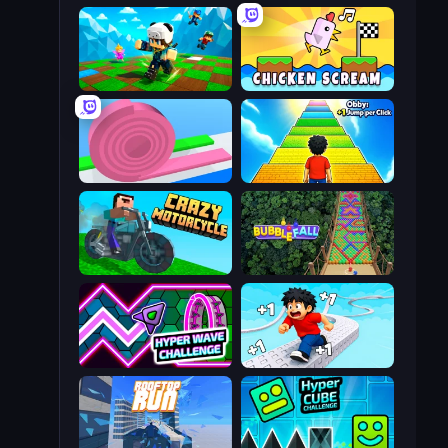
Robby: Many Games
Chicken Scream
Layers Roll
Obby: +1 Jump per Click
Crazy Motorcycle
Bubble Fall
Hyper Wave Challenge
Speed per Click: Obby