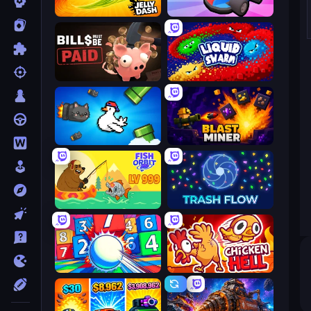
Jelly Dash
Smash Karts
Bills Must Be Paid
Liquid Swarm
Honk
Blast Miner
Fish Orbit
Trash Flow
Entropy
Chicken Hell