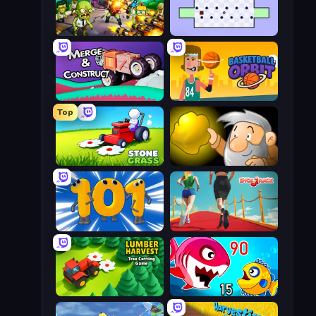
Zombies 4 Weapon Merge
World's Hardest Game
Merge & Construct
Basketball Orbit
Top
Stone Grass: Mowing Simulator
Gold Miner
Numbers Arena
Shoe Race
Lumber Harvest: Tree Cutting Game
Fish Eat Getting Big