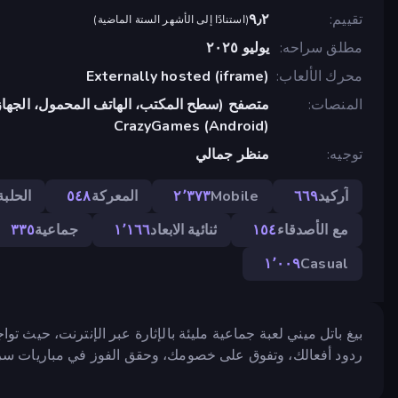
تقييم
٩٫٢
(
استنادًا إلى الأشهر الستة الماضية
)
مطلق سراحه
يوليو ٢٠٢٥
محرك الألعاب
Externally hosted (iframe)
المنصات
متصفح (سطح المكتب، الهاتف المحمول، الجهاز
CrazyGames (Android)
توجيه
منظر جمالي
آركيد
٦٦٩
Mobile
٢٬٣٧٣
المعركة
٥٤٨
الحلبة
مع الأصدقاء
١٥٤
ثنائية الابعاد
١٬١٦٦
جماعية
٣٣٥
١٬٠٠٩
Casual
بيغ باتل ميني لعبة جماعية مليئة بالإثارة عبر الإنترنت، حيث
ردود أفعالك، وتفوق على خصومك، وحقق الفوز في مباريات سري