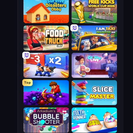
Survive the Disasters: Obby
Free Kicks World Cup 2026
Food Truck Chef™: A Fun Cooking Game
I Am Taxi Prankster Sim
Battle Brigade
Cooking Live
Top
Obby: Dig Down
Slice Master
Arkadium's Bubble Shooter
Teeth Runner