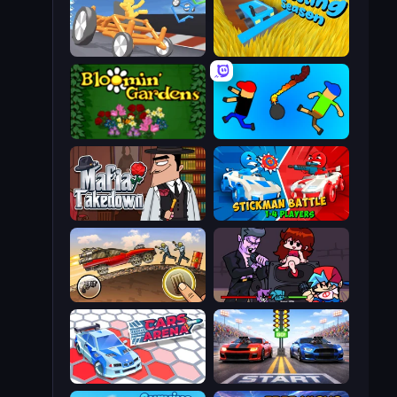
Draw Crash Race
Harvesting Season
Blooming Gardens
Mini-Caps: Bombs
Mafia Takedown
Stickman battle 1-4 Players
Earn to Die: Zombie Ride
Friday Night Funkin'
Cars Arena
Street Racer 2