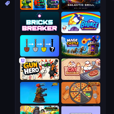
Pumpkin Defense: Merge Cannon
Galactic Drill
Bricks Breaker
Bouncemasters
Merge Tools - Merge and Dig
Mage Castle Idle Defense
Gun Hero: Cat Survival
Cat Snack Bar
Furry Road
Ring Restaurant