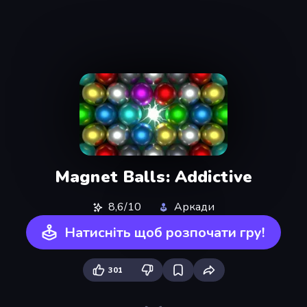
Magnet Balls: Addictive
8,6/10
Аркади
Натисніть щоб розпочати гру!
301