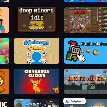
Exo Observation
Juicy Trap
Deep Miners Idle
TableTop Idle (Remastered)
Stickman Clicker
Knight Clicker
Chihuahua Clicker
Haste-Miner 2
Originals