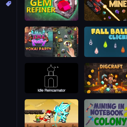
Gem Refiner
Cosmic Miners
Yokai Party
Fall Ball Clicker
Idle Reincarnator
Dig Craft