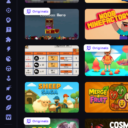
Incremental Epic Breakers
Martian Builders Tycoon
Originals
Loot Box Hero
Noob MineFactory
Originals
Logistics Inc
My Sweet World
Sheep Saga
Merge a Fruit
Originals