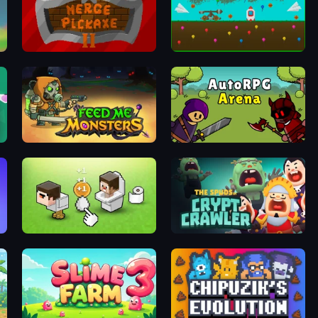
Merge Pickaxe 2
Launch Idle
Feed Me Monsters!
AutoRPG Arena
Noob's Chicken Farm Tycoon
Crypt Crawler