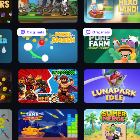
Heroic Battle
Hexo Land
Originals
Originals
Pixel Smash
Pure Farm: Fresh Food
Ascendant Hero
Lunapark Idle Clicker: For Fun