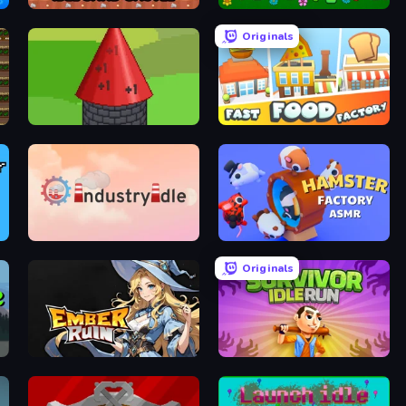
Idle Sand Castle
Slime Farm Remake
Originals
Infinity Toower
Fast Food Factory
Industry Idle
Hamster Factory ASMR
Originals
Ember Ruin
Survivor Idle Run