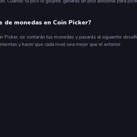
o. Cuando tu pico lo golpee, ganarás un pico adicional para pod
te de monedas en Coin Picker?
 Picker, se contarán tus monedas y pasarás al siguiente desafí
ientas y hacer que cada nivel sea mejor que el anterior.