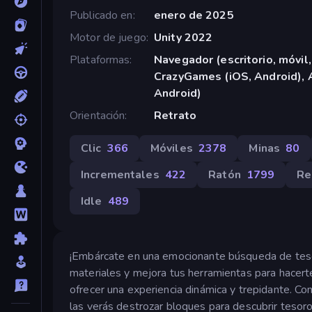
Publicado en
enero de 2025
Motor de juego
Unity 2022
Plataformas
Navegador (escritorio, móvil,
CrazyGames (iOS, Android), 
Android)
Orientación
Retrato
Clic
366
Móviles
2378
Minas
80
Incrementales
422
Ratón
1799
Re
Idle
489
¡Embárcate en una emocionante búsqueda de tesoro
materiales y mejora tus herramientas para hacerte
ofrecer una experiencia dinámica y trepidante. Com
las verás destrozar bloques para descubrir tesoro