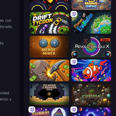
Crusher Clicker
Idle Mining Empire
as con
 dorado,
Drift Tycoon
Planet Evolution: Idle Clicker
nte
Merge Miner
Revolution Idle X
Mine Clicker
Fish Catch Idle
cidad.
arlos y
Pickaxe Crusher Idle
Cubidle