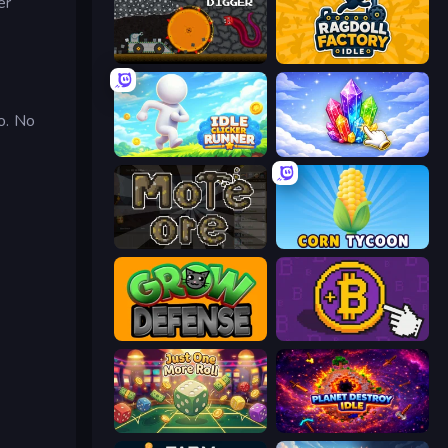
er
Mystery Digger
Ragdoll Factory Idle
o. No
Idle Clicker Runner
Crystalia Idle Clicker
More Ore
Corn Tycoon
Grow Defense
Money Maker
Just One More Roll
Planet Destroy Idle