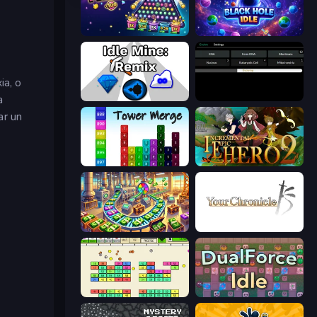
PLINKO!
Black Hole Idle
ia, o
a
Idle Mine: Remix
Evolve
ar un
Tower Merge
Incremental Epic Hero 2
Money Factory: Tycoon Idle Game
Your Chronicle
Idle Breakout
DualForce Idle