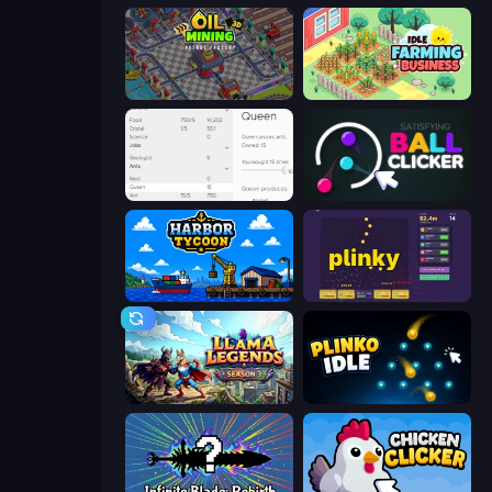
Oil Mining 3D: Petrol Factory
Idle Farming Business
Idle Ants
Satisfying Ball Clicker
Harbor Tycoon
Plinky
Llama Legends
Plinko Idle