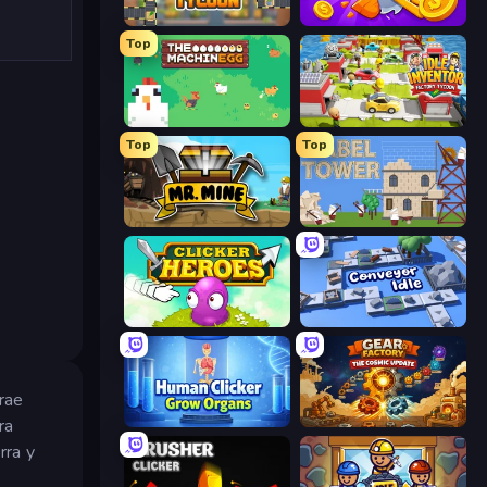
Leek Factory Tycoon
Farm Ring Idle
Top
The MachinEGG
Idle Inventor
Top
Top
Mr. Mine
Babel Tower
Clicker Heroes
Conveyor Idle
rae
Human Clicker: Grow Organs
Gear Factory
ra
rra y