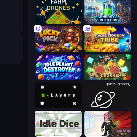
Farm Drones
Energy Evolution
Lucky Pick
Evolutionary Tribe
Idle Planet Destroyer
OreCrusher 2
Omega Layers
Space Company
Idle Dice
Rotcalypse: Idle Incremental