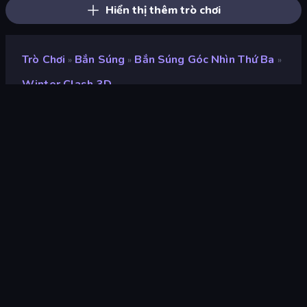
Hiển thị thêm trò chơi
Trò Chơi
Bắn Súng
Bắn Súng Góc Nhìn Thứ Ba
»
»
»
Winter Clash 3D
Winter Clash 3D
nhà phát triển
Freeway Interactive
Xếp hạng
9,1
(
dựa trên 6 tháng gần đây
)
Phát hành
tháng 12 năm 2019
Công cụ trò chơi
HTML5
nền tảng
Trình duyệt (máy tính để bàn, điện
thoại di động, máy tính bảng),
Ứng dụng CrazyGames (iOS,
Android)