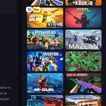
KS Z
Kour.io
Top
Kirka.io
Pixel Warfare
Poxel.io
Mazean
Overtide.io
Soldiers - Capture and Control!
dra e i
Muscle Gun.IO
War V: Survivor
ia la
nd per