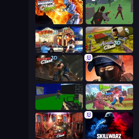
Moon Clash Heroes
Battle Royale Survival
Vegas Clash 3D
Airport Clash 3D
Subway Clash Remastered
Bullet Force
Advanced Pixel Apocalypse 3
Farm Clash 3D
Subway Clash 2
SkillWarz