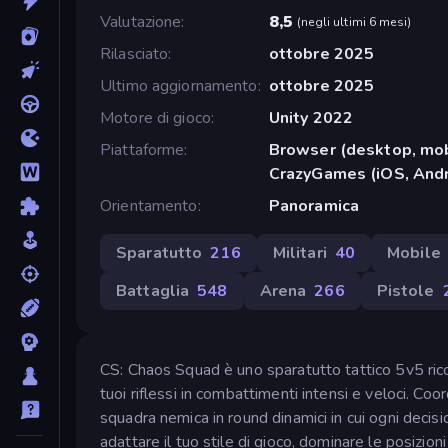
Valutazione
8,5
(
negli ultimi 6 mesi
)
Rilasciato
ottobre 2025
Ultimo aggiornamento
ottobre 2025
Motore di gioco
Unity 2022
Piattaforme
Browser (desktop, mob
CrazyGames (iOS, Andr
Orientamento
Panoramica
Sparatutto
216
Militari
40
Mobile
Battaglia
548
Arena
266
Pistole
CS: Chaos Squad è uno sparatutto tattico 5v5 ricco 
tuoi riflessi in combattimenti intensi e veloci. Coo
squadra nemica in round dinamici in cui ogni deci
adattare il tuo stile di gioco, dominare le posizioni 