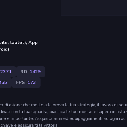
ile, tablet), App
oid)
2371
3D
1429
255
FPS
173
di azione che mette alla prova la tua strategia, il lavoro di squa
rdinati con la tua squadra, pianifica le tue mosse e supera in astuz
sione è importante. Acquista armi ed equipaggiamenti ad ogni rou
chiave e assicurarti la vittoria.