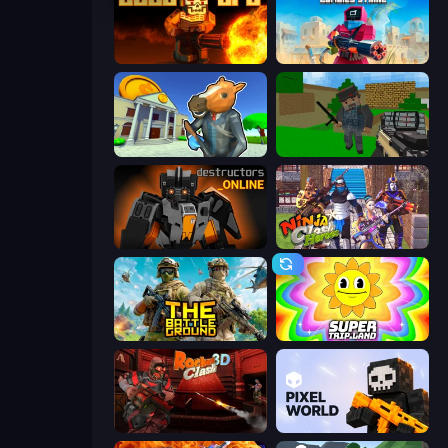
BLOCOPS
Pixel Combat: Zombies Strike
Bank Robbery 3
Crazy Pixel Apocalypse
Destructors Online
Ninja Clash Heroes
The Battleground
SuperTrip.Land
Rocket Clash 3D
Pixel World