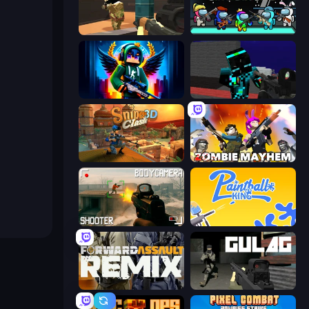
Pixel Force
Imposter Battle Royale
Block Contra: Clutch Strike
Pixel Wars of Hero
Sniper Clash 3D
Zombie Mayhem
BodyCamera Shooter
Paintball King
Forward Assault Remix
Gulag