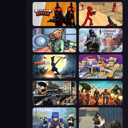
Chicken Strike
Stickman Counter Terror Strike
Bank Robbery
Command Strike FPS
Zombie Clash 3D: Halloween
Casino Robbery
Sure Shot
Horde Crusher