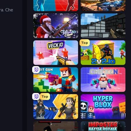
ra. Che
Battle of the Soldiers: Red vs Blue
Special Ops: GO
Winter Clash 3D
Pixel Gun 3D
Top
Veck.io
2v2.io
Bit Gun.io
Chicken CS
Top
BuildNow GG
Hyperblox Shooting