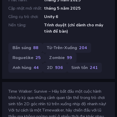
Cập nhật mới nhất
tháng 5 năm 2025
Công cụ trò chơi
Unity 6
Nền tảng
Trình duyệt (chỉ dành cho máy
tính để bàn)
Bắn súng
88
Từ-Trên-Xuống
204
Roguelike
25
Zombie
99
Anh hùng
44
2D
936
Sinh tồn
241
Time Walker: Survive – Hãy bắt đầu một cuộc hành
trình ly kỳ qua những cảnh quan tận thế trong trò chơi
sinh tồn 2D góc nhìn từ trên xuống nhịp độ nhanh này!
Với tư cách là một Timewalker, hãy chiến đấu với lũ
thây ma không ngừng nghỉ ở nhiều thời đại khác nhau,