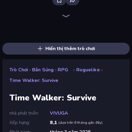
Bloxd.io
Ragdoll Archers
EvoWars.io
Veck.io
Piece of Cake: Merge and Bake
Racing Limits
Traffic Rider
Mahjongg Solitaire
Screw Out: Bolts and Nuts
Words of Wonders
Piles of Mahjong
Stickman Clash
Miniblox
Designville: Merge & Design
Space Waves
SkillWarz
Fortzone Battle Royale
Arrow Escape
Hiển thị thêm trò chơi
Trò Chơi
Bắn Súng
RPG
Roguelike
»
»
»
»
Time Walker: Survive
Time Walker: Survive
nhà phát triển
VIVUGA
Xếp hạng
8,1
(
dựa trên 6 tháng gần đây
)
Phát hành
tháng 3 năm 2025