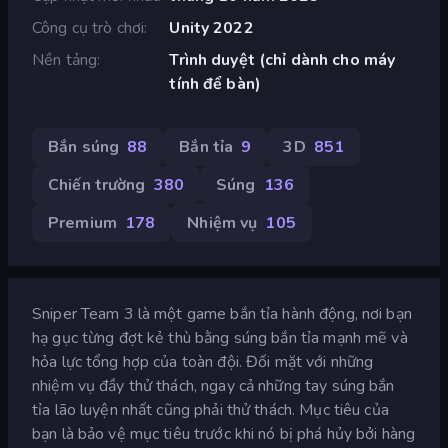
Công cụ trò chơi
Unity 2022
Nền tảng
Trình duyệt (chỉ dành cho máy
tính để bàn)
Bắn súng
88
Bắn tỉa
9
3D
851
Chiến trường
380
Súng
136
Premium
178
Nhiệm vụ
105
Sniper Team 3 là một game bắn tỉa hành động, nơi bạn
hạ gục từng đợt kẻ thù bằng súng bắn tỉa mạnh mẽ và
hỏa lực tổng hợp của toàn đội. Đối mặt với những
nhiệm vụ đầy thử thách, ngay cả những tay súng bắn
tỉa lão luyện nhất cũng phải thử thách. Mục tiêu của
bạn là bảo vệ mục tiêu trước khi nó bị phá hủy bởi hàng