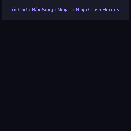
Trò Chơi
Bắn Súng
Ninja
Ninja Clash Heroes
»
»
»
Ninja Clash Heroes
nhà phát triển
Freeway Interactive
Xếp hạng
9,0
(
dựa trên 6 tháng gần đây
)
Phát hành
tháng 9 năm 2020
Công cụ trò chơi
HTML5
nền tảng
Trình duyệt (máy tính để bàn, điện
thoại di động, máy tính bảng),
Ứng dụng CrazyGames (iOS,
Android)
Bắn súng
88
Mobile
2.357
3D
851
Bắn súng Góc nhìn Thứ ba
42
Súng
136