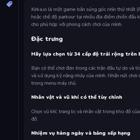
Kirka.io là một game bắn súng góc nhìn thứ nhất (
hoặc chế độ parkour tại nhiều địa điểm chiến đấu kh
cho phù hợp với phong cách chơi của mình.
Đặc trưng
Hãy lựa chọn từ 34 cấp độ trải rộng trên 
Bạn có thể chơi đơn trong các trận đấu tự do và tí
và sử dụng kỹ năng nhảy của mình. Nhấn nút chơi 
trong menu máy chủ.
Nhân vật và vũ khí có thể tùy chỉnh
Chọn vũ khí, trang bị và nhân vật trong kho đồ c
đồ.
Nhiệm vụ hàng ngày và bảng xếp hạng