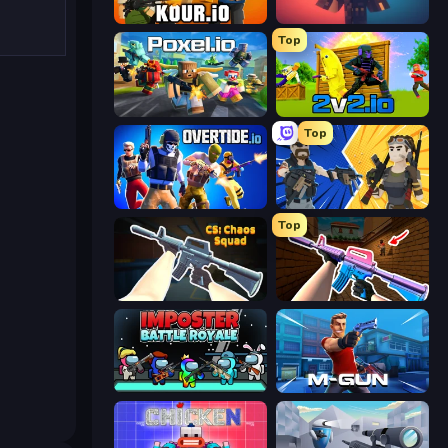
Kour.io
Pixel Warfare
Top
Poxel.io
2v2.io
Top
Overtide.io
BuildNow GG
Top
CS: Chaos Squad
KS Z
Imposter Battle Royale
Muscle Gun.IO