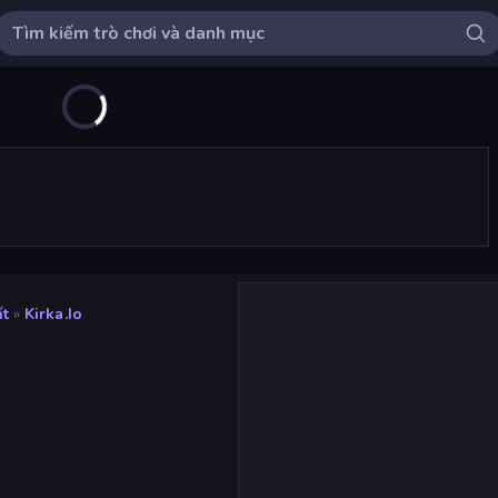
ất
»
Kirka.io