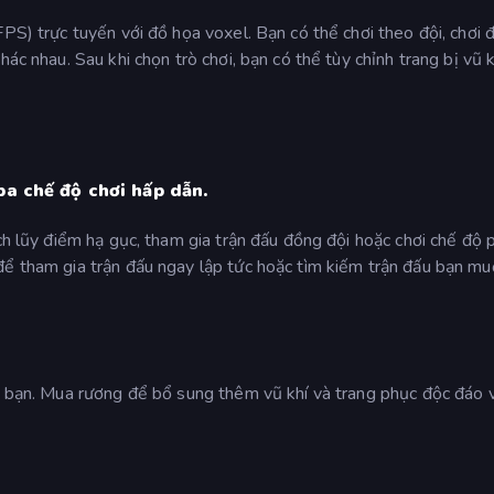
FPS) trực tuyến với đồ họa voxel. Bạn có thể chơi theo đội, chơi 
ác nhau. Sau khi chọn trò chơi, bạn có thể tùy chỉnh trang bị vũ 
ba chế độ chơi hấp dẫn.
ch lũy điểm hạ gục, tham gia trận đấu đồng đội hoặc chơi chế độ 
để tham gia trận đấu ngay lập tức hoặc tìm kiếm trận đấu bạn m
ủa bạn. Mua rương để bổ sung thêm vũ khí và trang phục độc đáo 