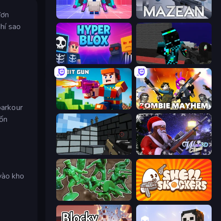
đơn
Chicken CS
Mazean
khí sao
Hyperblox Shooting
Pixel Wars of Hero
parkour
Bit Gun.io
Zombie Mayhem
uốn
Pixel Gun 3D
Winter Clash 3D
vào kho
Soldiers - Capture and Control!
Shell Shockers