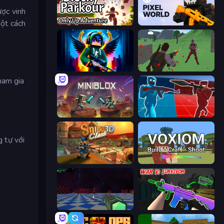
ược vinh
ột cách
Blocky Parkour: Only Up Adventure
Pixel World
Block Contra: Clutch Strike
Battle Royale Survival
ham gia
Miniblox
Battle of the Soldiers: Red vs Blue
 tự với
Sniper Clash 3D
Voxiom.io
Crazy Bots
War V: Survivor