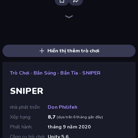
SkillWarz
Fragen
Online Robot Royale
Western Sniper
Doomsday Shooter
Serious Head 2
SuperTrip.Land
Horde Crusher
Destroy Base
Redcoats.io
Serious Head
Kirka.io
Rift of Hell: Demons War
Toilets Worms Shooter
Ships Battlefield 3D
Camo Sniper
Zombie Hunters Online
10 Bullets - HTML 5
Hiển thị thêm trò chơi
Trò Chơi
Bắn Súng
Bắn Tỉa
SNIPER
»
»
»
SNIPER
nhà phát triển
Don Philifeh
Xếp hạng
8,7
(
dựa trên 6 tháng gần đây
)
Phát hành
tháng 9 năm 2020
Công cụ trò chơi
Unity 5.6