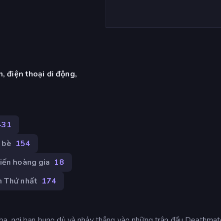
, điện thoại di động,
431
 bè
154
iến hoàng gia
18
n Thứ nhất
174
ba, nơi bạn bung dù và nhảy thẳng vào những trận đấu Deathmat