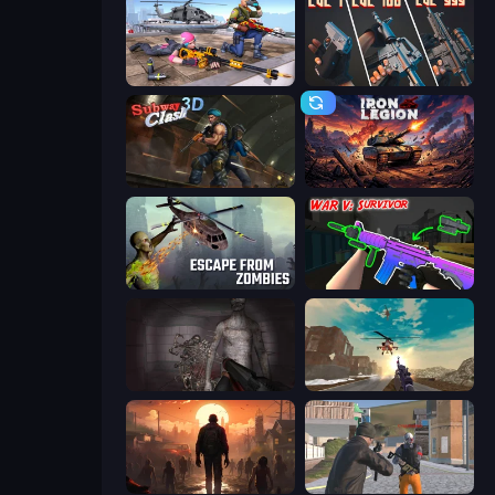
FPS Commando Gun Shooting Game
The Range 3D
Subway Clash Remastered
Iron Legion
Escape from Zombies
War V: Survivor
Portal Of Doom: Undead Rising
Grandfather Road Chase: Shooter
Attack of the Dead
Gangsters Squad