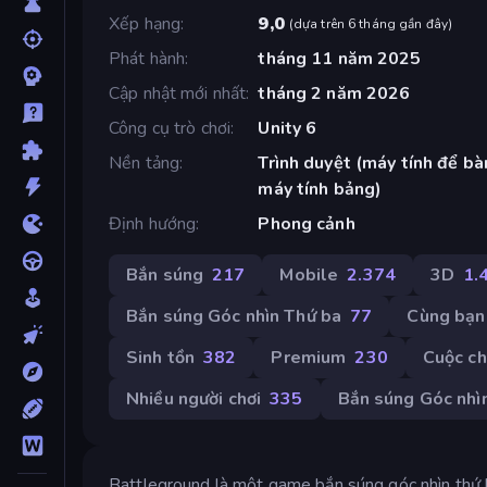
Xếp hạng
9,0
(
dựa trên 6 tháng gần đây
)
Phát hành
tháng 11 năm 2025
Cập nhật mới nhất
tháng 2 năm 2026
Công cụ trò chơi
Unity 6
Nền tảng
Trình duyệt (máy tính để bàn
máy tính bảng)
Định hướng
Phong cảnh
Bắn súng
217
Mobile
2.374
3D
1.
Bắn súng Góc nhìn Thứ ba
77
Cùng bạn
Sinh tồn
382
Premium
230
Cuộc ch
Nhiều người chơi
335
Bắn súng Góc nhì
Battleground là một game bắn súng góc nhìn thứ 