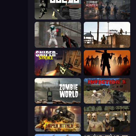
Gulag
Zombie Hunter
Battle Area
Lethal Sniper 3D: Army Soldier
Sniper Strike
Deads on the Road
Zombie World
Infection Z
Sniper Attack 3D: Shooting War
Zombie Survival Ultimate