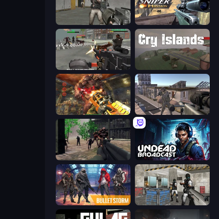
Warfare Area
Sniper Mission
Masked Forces: Zombie Survival
Cry Islands
Cemetery Warrior 4
Mad Boss
Sudden Attack
Undead Broadcast
Bulletstorm
Bullet Fury 2