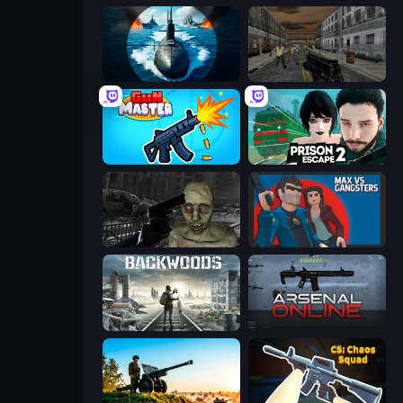
Ships Battlefield 3D
Silent Insanity Psychological Trauma
Gun Master 3D
Prison Escape 2
C-Virus Game: Outbreak
Max vs Gangsters
Backwoods
Arsenal Online