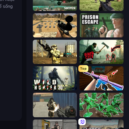
để sống
SNIPER
Dead Zed
Ghost Sniper
Prison Escape
Mountain Operation
Death City Zombie Invasion
Top
Wild Hunter 3D
KS Z
Masked Forces
Soldiers - Capture and Control!