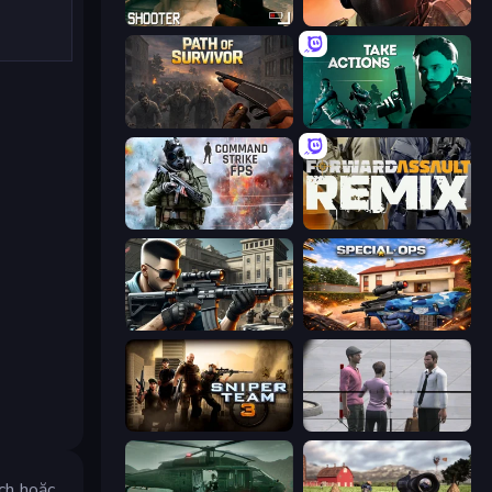
BodyCamera Shooter
Bullet Force
Path of Survivor
Take Actions
Command Strike FPS
Forward Assault Remix
Sure Shot
Special Ops: GO
Sniper Team 3
Sniper Assassin - Government Agent
ch hoặc