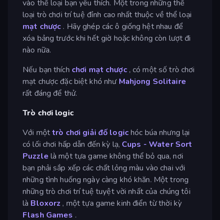
vào thể loại bạn yêu thích. Một trong những thể
loại trò chơi trí tuệ đỉnh cao nhất thuộc về thể loại
mạt chược
. Hãy ghép các ô giống hệt nhau để
xóa bảng trước khi hết giờ hoặc không còn lượt đi
nào nữa.
Nếu bạn thích
chơi mạt chược
, có một số trò chơi
mạt chược đặc biệt khó như
Mahjong Solitaire
rất đáng để thử.
Trò chơi logic
Với một
trò chơi giải đố logic
hóc búa nhưng lại
có lối chơi hấp dẫn đến kỳ lạ,
Cups - Water Sort
Puzzle
là một tựa game không thể bỏ qua, nơi
bạn phải sắp xếp các chất lỏng màu vào chai với
những tình huống ngày càng khó khăn. Một trong
những trò chơi trí tuệ tuyệt vời nhất của chúng tôi
là
Bloxorz
, một tựa game kinh điển từ thời kỳ
Flash Games
.