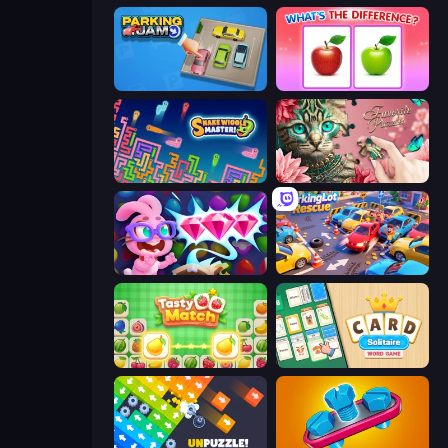
Parking Jam
What's The Difference?
Snake Wiggle Master!
Favorite Puzzles
Skydom: Reforged
ParkingLot Rescue
Tasty Match: Mahjong Pairs
Card Solitaire: Word Game