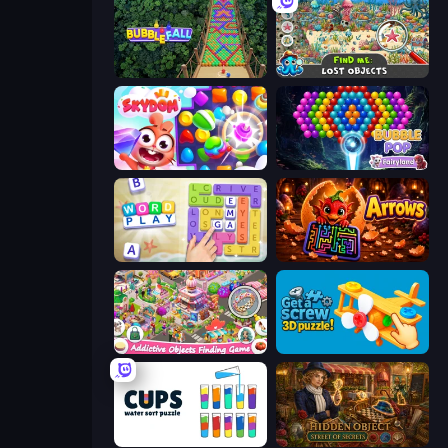
Bubble Fall
Find Me: Lost Objects
Skydom
Bubble Pop Fairyland
Word Play
Arrows
Scavenger Hunt - Hidden Items
Get a Screw: 3D Puzzle!
Cups - Water Sort Puzzle
Hidden Object: Street Of Secrets