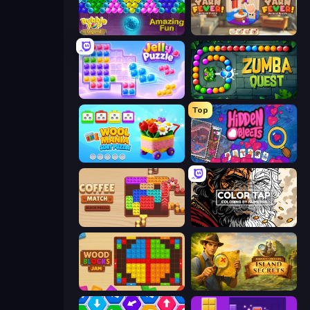
Bubble Pop Legend
Yarn Fever! Unravel Puzzle
Jelly Puzzle
Zumba Quest
Top
Wool Mania - Sort Puzzle 3D
Hidden Objects
Coffee Match: Block Puzzle
Color Tap: Coloring by Numbers
Wood Blocks Jam
Hidden Objects: Island Secrets