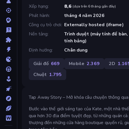
Xếp hạng
8,6
(
dựa trên 6 tháng gần đây
)
Phát hành
tháng 4 năm 2026
Công cụ trò chơi
Externally hosted (iframe)
Nền tảng
Trình duyệt (máy tính để bàn,
tính bảng)
Định hướng
Chân dung
Giải đố
669
Mobile
2.369
2D
1.16
Chuột
1.795
Tap Away Story – Mở khóa câu chuyện thông qua 
Bước vào thế giới sáng tạo của Kate, một nhà thiế
qua hơn 30 địa điểm tuyệt đẹp, từ những quán cà
thượng đến những cửa hàng boutique quyến rũ, giú