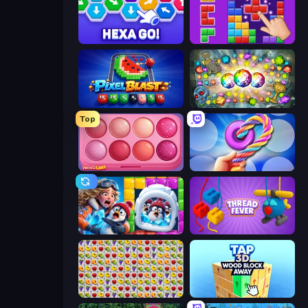
Hexa GO!
BlockBuster Puzzle
Pixel Blast
Forgotten Treasure 2
Top
Piece of Cake: Merge and Bake
Twisted Tangle
Captain Blast
Thread Fever
Same Game Fruit Collapse
Tap 3D Wood Block Away