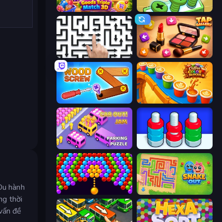
Goods Triple Match 3D
Screw Out: Bolts and Nuts
Arrow Escape: Puzzle
Tap Gallery
Wood Screw: Bolts Puzzle
Coffee Color Blocks
Car OUT! Jam Parking Puzzle
Nuts Puzzle: Sort By Color
 Du hành
Bubble Story
Snake Out: Maze Escape
ng thời
 vấn đề