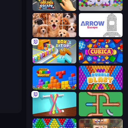
Bus Escape: Clear Jam
Hexa Sort
Jigpic Solitaire
Arrow Escape
Box It Up
Cubica
Puzzle Block Master
Bubble Blast
Tangle Master
Plumber Pipe Out