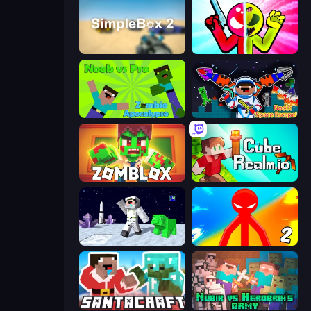
SimpleBox 2
Stickman Zombie vs Stickman Hero
Noob vs Pro: Zombie Apocalypse
Noob: Space Escape!
Zomblox
CubeRealm.io
SpaceCraft Noob: Return to Earth
Red Stickman vs Monster School 2
SantaCraft
Nubik vs Herobrin's Army