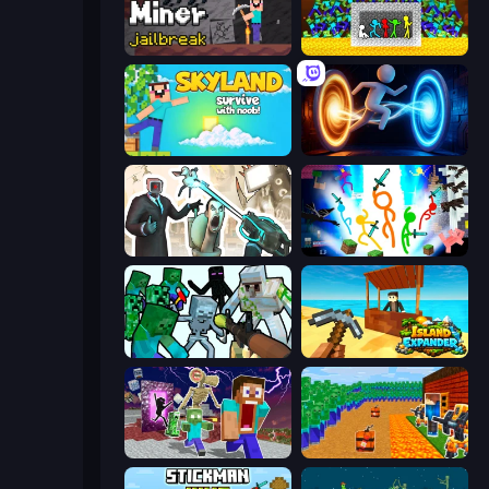
Noob Miner: Escape From Prison
Stick Fighter vs Zombies
Skyland Survive With Noob!
Portal Escape
Skibidi Toilets: Infection
Stickman Epic
Mine Shooter: Save Your World
Island Expander
Monster School Herobrine Siren Head
Noob Tower Defense