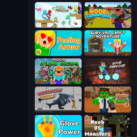
Stickman Parkour Master
Idle Noob Lumberjack
Feeling Arrow
Survival Craft Adventure
Noob: Island Escape
Noob Parkour 3D
Sharkosaurus Rampage
Trap Craft 2