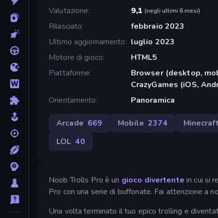
Valutazione
9,1
(
negli ultimi 6 mesi
)
Rilasciato
febbraio 2023
Ultimo aggiornamento
luglio 2023
Motore di gioco
HTML5
Piattaforme
Browser (desktop, mob
CrazyGames (iOS, Andr
Orientamento
Panoramica
Arcade
669
Mobile
2374
Minecraf
LOL
40
Noob Trolls Pro è un
gioco divertente
in cui si 
Pro con una serie di buffonate. Fai attenzione a no
Una volta terminato il tuo epico trolling e divent