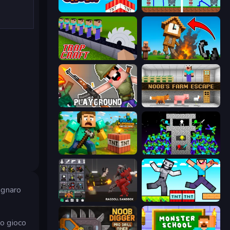
Build and Crush
DOP Noob: Draw to Save
Trap Craft
Noob Fuse
Playground
Noob's Farm Escape
Voxel Playground: Ragdoll Noob
Stick Epic Fighter
'ignaro
Last Play: Ragdoll Sandbox
Noob Gigachad: Parkour Tricks Challenge
ro gioco