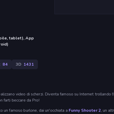
ile, tablet), App
oid)
t
84
3D
1431
realizzano video di scherzi. Diventa famoso su Internet trollando l
n farti beccare da Pro!
ato un famoso burlone, dai un'occhiata a
Funny Shooter 2
, un alt