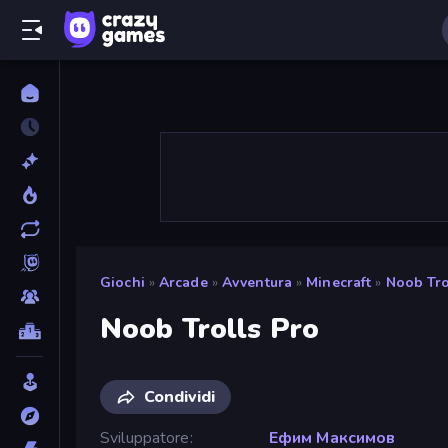
Giochi
»
Arcade
»
Avventura
»
Minecraft
»
Noob Tro
Noob Trolls Pro
Condividi
Sviluppatore
Ефим Максимов