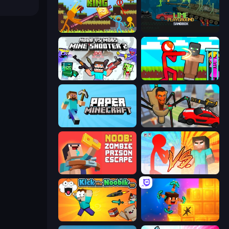
Stickman King
Lime Playground Sandbox
Mine Shooter 2: Noob vs Mobs
Stickman vs Villager: Save the Girl
Paper Minecraft
Cars vs Skibidi Toilet
Noob: Zombie Prison Escape
Red Stickman vs Monster School
Kick the Noobik 3D
Merge & Dig!