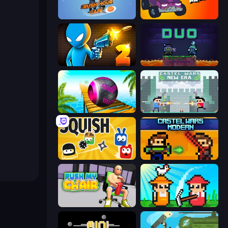
Rush Hour Cafe
Mini-Caps: Arena
Drunken Duel 2
Duo
Rolling Balls Sea Race
Castle Wars: New Era
Squish
Castle Wars: Modern
Push My Chair
Farmer Challenge Party