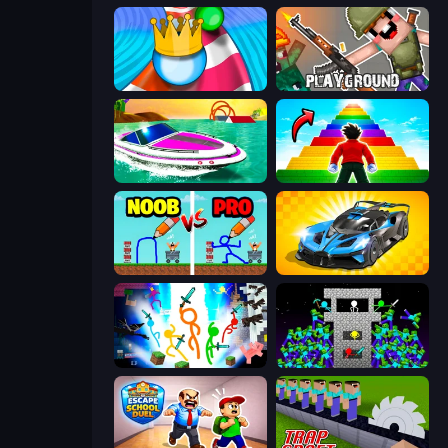
Aquapark Balls Party
Playground
Jet Boat Racing
Obby Highest Jump Ever
DOP Noob: Draw to Save
GT Cars Mega Ramps
Stickman Epic
Stick Epic Fighter