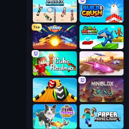
Volley Random
Build and Crush
Top
Tank Stars
Brainrot Mega Parkour
CubeRealm.io
Ultimate Flying Car
Sky Balls 3D
Miniblox
Pet Trainer Duel
Paper Minecraft