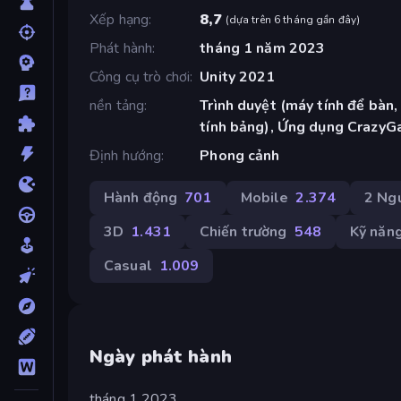
Xếp hạng
8,7
(
dựa trên 6 tháng gần đây
)
Phát hành
tháng 1 năm 2023
Công cụ trò chơi
Unity 2021
nền tảng
Trình duyệt (máy tính để bàn,
tính bảng), Ứng dụng CrazyG
Định hướng
Phong cảnh
Hành động
701
Mobile
2.374
2 Ngư
3D
1.431
Chiến trường
548
Kỹ năn
Casual
1.009
Ngày phát hành
tháng 1 2023