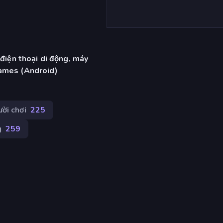
 điện thoại di động, máy
ames (Android)
ời chơi
225
g
259