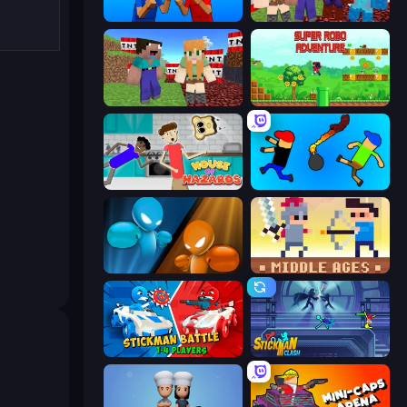
Puppet Fighter 2 Player
TNTcraft
BoomCraft
Super Robo - Adventure
House of Hazards
Mini-Caps: Bombs
Drunken Boxing
Castle Wars: Middle Ages
Stickman battle 1-4 Players
Stickman Clash