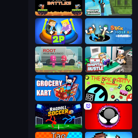
12 MiniBattles
Getaway Shootout
Ragdoll Arena 2 Player
Stickhole.io
Root Vegetables & Co
Hospital Hustle
Grocery Kart
The Epic Party
Ragdoll Soccer 2 Players
Splatmans