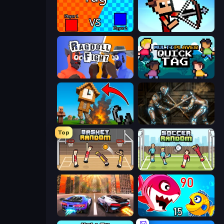
2 Player Tag
Stick Archers Battle
Ragdoll Fight
Multiplayer Quick Tag
Noob Fuse
Striker Dummies
Top
Basket Random
Soccer Random
Night City Racing
Fish Eat Getting Big