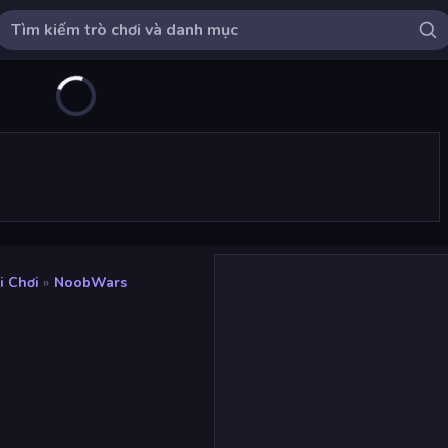
i Chơi
»
NoobWars