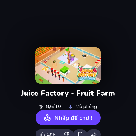
Juice Factory - Fruit Farm
8,6/10
Mô phỏng
Nhấp để chơi!
1,7 N