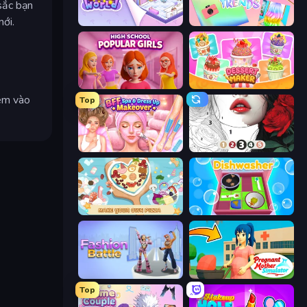
sắc bạn
ới.
KiKi World
Holographic Trends
High School Popular Girls
Dessert Maker
iêm vào
Top
BFF Makeover - Spa & Dress Up
Numicolor
ABC Pizza Maker
Dishwasher
Fashion Battle
Pregnant Mother Simulator
Top