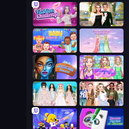
Fashion Challenge: Catwalk Run
Valentine's Day Proposal
Baby Dress Up
Tailor Stylist: Fashion Diary
Avatar Make Up
College Girl Coloring Dress Up
Model Wedding
Fashion Week 2025