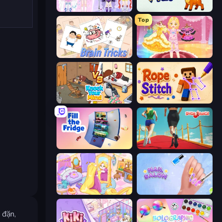
Idol Livestream: Fashion Game
Draw Missing Part | DOP Puzzle
Top
Brain Tricks: Brain Games
Royal Glow Princess Makeover
Knock Your Mind
Rope Stitch Puzzle
Fill The Fridge
Shoe Race
Fairy Room - Decor Game
Nail Salon
 đặn,