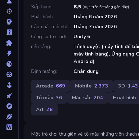
Xếp hạng
8,5
(
dựa trên 6 tháng gần đây
)
Phát hành
tháng 6 năm 2026
Cập nhật mới nhất
tháng 7 năm 2026
Công cụ trò chơi
Unity 6
nền tảng
Trình duyệt (máy tính để bàn
máy tính bảng), Ứng dụng 
Android)
Định hướng
Chân dung
Arcade
669
Mobile
2.373
3D
1.43
Tô màu
36
Màu sắc
204
Hoạt hình
Art
28
Một trò chơi thư giãn về tô màu những viên thạch 