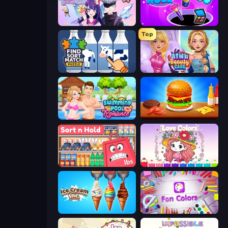
Anime Couple: Avatar Maker
Make Up Hole
Top
Find Sort Match - Puzzle
ASMR Beauty Care
Swimming Pool Romance
Burger Cafe
Sort n Hold
Love Colors
Ice Cream Inc.
Fun Colors