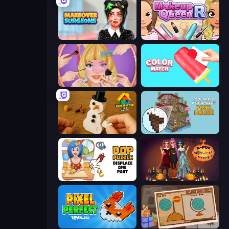
Makeover Surgeons
Make Up Queen R
Extreme Makeover
Color Match
Construction Set - 3D Builder
Coloring by Numbers: Pixel House
DOP Puzzle: Displace One Part
K-Pop Halloween Dress Up
Pixel Perfect
Chigiri: Paper Puzzle