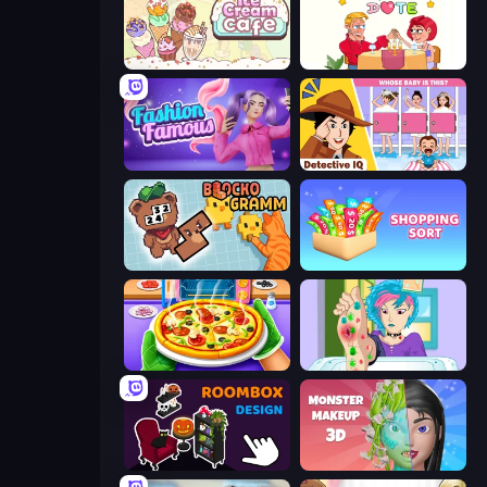
Ice Cream Cafe
Impossible Date
Fashion Famous
Detective IQ: Brain Games
Blockogramm
Shopping Sort
Pizza Maker
Feet's Doctor Urgent Care
Roombox Design
Monster Makeup 3D