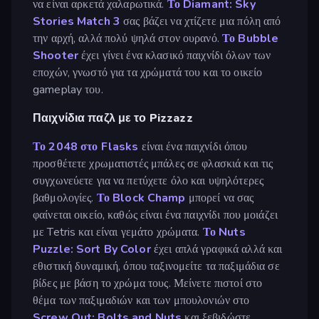
να είναι αρκετά χαλαρωτικά.
Το Diamant: Sky
Stories Match 3
σας βάζει να χτίζετε μια πόλη από
την αρχή, αλλά πολύ ψηλά στον ουρανό.
Το Bubble
Shooter
έχει γίνει ένα κλασικό παιχνίδι όλων των
εποχών, γνωστό για τα χρώματά του και το οικείο
gameplay του.
Παιχνίδια παζλ με το Pizzazz
Το 2048 στο Flasks
είναι ένα παιχνίδι όπου
προσθέτετε χρωματιστές μπάλες σε φλασκιά και τις
συγχωνεύετε για να πετύχετε όλο και υψηλότερες
βαθμολογίες.
Το Block Champ
μπορεί να σας
φαίνεται οικείο, καθώς είναι ένα παιχνίδι που μοιάζει
με Tetris και είναι γεμάτο χρώματα.
Το Nuts
Puzzle: Sort By Color
έχει απλά γραφικά αλλά και
εθιστική δυναμική, όπου ταξινομείτε τα παξιμάδια σε
βίδες με βάση το χρώμα τους. Μείνετε πιστοί στο
θέμα των παξιμαδιών και των μπουλονιών στο
Screw Out: Bolts and Nuts
και ξεβιδώστε