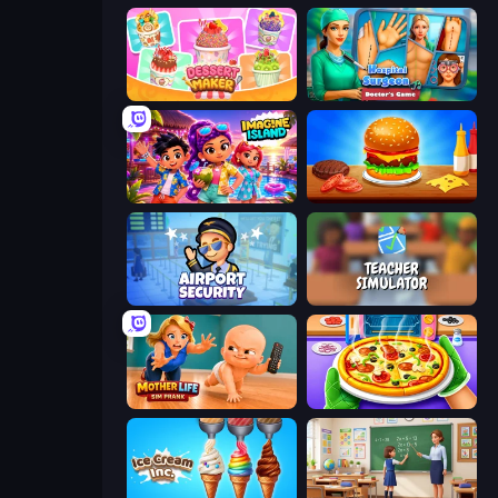
Dessert Maker
Hospital Surgeon: Doctor's Game
Imagine Island
Burger Cafe
Airport Security
Teacher Simulator
Mother Life Simulator: Prank
Pizza Maker