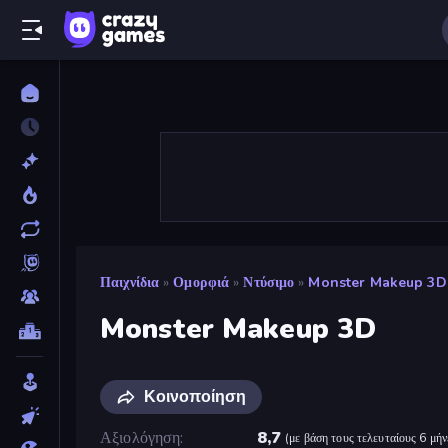
Παιχνίδια
»
Ομορφιά
»
Ντύσιμο
»
Monster Makeup 3D
Monster Makeup 3D
Κοινοποίηση
Αξιολόγηση
8,7
(
με βάση τους τελευταίους 6 μήν