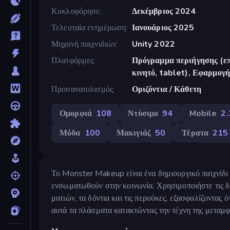
Κυκλοφόρησε
Δεκέμβριος 2024
Τελευταία ενημέρωση
Ιανουάριος 2025
Μηχανή παιχνιδιών
Unity 2022
Πλατφόρμες
Πρόγραμμα περιήγησης (επ
κινητό, tablet), Εφαρμο
Προσανατολισμός
Οριζόντια / Κάθετη
Ομορφιά
108
Ντύσιμο
94
Mobile
2
Μόδα
100
Μακιγιάζ
50
Τέρατα
215
Το Monster Makeup είναι ένα δημιουργικό παιχνίδι
ενσωματωθούν στην κοινωνία. Χρησιμοποιήστε τις δεξ
ματιών, τα δόντια και τις περούκες, εξασφαλίζοντα
αυτά τα πλάσματα κατακτώντας την τέχνη της μεταμφ