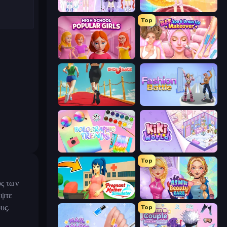
Idol Livestream: Fashion Game
Royal Glow Princess Makeover
Top
High School Popular Girls
BFF Makeover - Spa & Dress Up
Shoe Race
Fashion Battle
Holographic Trends
KiKi World
Top
ύς των
έψτε
Pregnant Mother Simulator
ASMR Beauty Care
υς.
Top