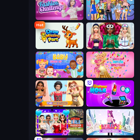
Fashion Challenge: Catwalk Run
College Girls Team Makeover
Hot
Draw Missing Part | DOP Puzzle
BFFs Luxury Loungewear
Baby Dress Up
Dress To Impress: New Year's Party
The Ink Studio
Make Up Hole
Mean Girls Graduation Day
Lulu's Fashion World