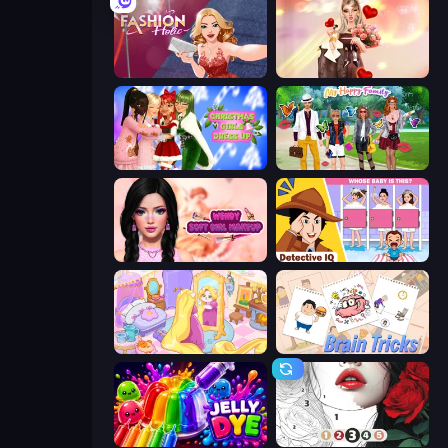
Fashion Holic
GRWM Date Night
Christmas Girls Dress Up
Superstar Family Dress Up
Wendy Soft Girl Makeup
Detective IQ: Brain Games
Fairy Room - Decor Game
Brain Tricks: Brain Games
Jelly Dye
Numicolor