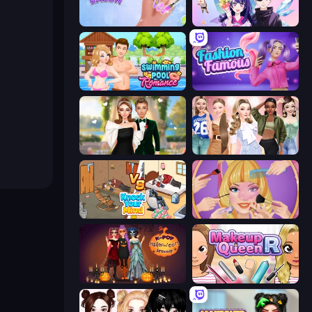
Nail Salon
Anime Couple: Avatar Maker
Swimming Pool Romance
Fashion Famous
Valentine's Day Proposal
Fashion Week 2025
Knock Your Mind
Extreme Makeover
K-Pop Halloween Dress Up
Make Up Queen R