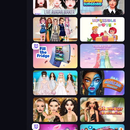
Live Avatar Maker: Girls
Makeover Surgeons
Back To School: Uniforms Edition
Impossible Date
Fill The Fridge
Tailor Stylist: Fashion Diary
Model Wedding
Avatar Make Up
Autumn Glam Gala
Glamour Beach Life