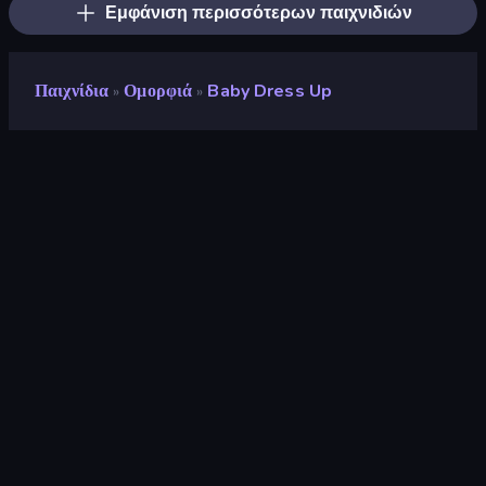
Εμφάνιση περισσότερων παιχνιδιών
Παιχνίδια
Ομορφιά
Baby Dress Up
»
»
Baby Dress Up
Προγραμματιστής
ARPAPLUS
Αξιολόγηση
8,9
(
με βάση τους τελευταίους 6 μήνες
)
Κυκλοφόρησε
Μάιος 2023
Μηχανή παιχνιδιών
Unity 2022
Πλατφόρμες
Πρόγραμμα περιήγησης
(επιτραπέζιος υπολογιστής, κινητό,
tablet), Εφαρμογή CrazyGames
(Android), App Store (iOS,
Android)