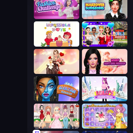
Fashion Challenge: Catwalk Run
Makeover Surgeons
Impossible Date
Mean Girls Graduation Day
GRWM Date Night
Wendy Soft Girl Makeup
Avatar Make Up
Lulu's Fashion World
Anime Girls Dress Up Games
Anime Princess Dress Up