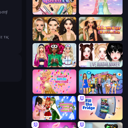
ωση!
Make Up Queen R
Tailor Stylist: Fashion Diary
ε τις
Autumn Glam Gala
Glamour Beach Life
BFFs Luxury Loungewear
Live Avatar Maker: Girls
Dress To Impress: New Year's Party
College Girls Team Makeover
Christmas Girls Dress Up
Fill The Fridge