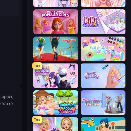
Idol Livestream: Fashion Game
BFF Makeover - Spa & Dress Up
High School Popular Girls
KiKi World
Shoe Race
Holographic Trends
Top
Anime Couple: Avatar Maker
Nail Salon
όμορφες
ισσα σε
Swimming Pool Romance
Fashion Battle
Top