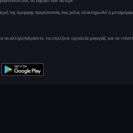
πριγκίπισσά σας να λάμψει σαν αστέρι!
ιγμή της όμορφης πριγκίπισσάς σας μόλις ολοκληρωθεί η μεταμόρφ
α να αλληλεπιδράσετε, να επιλέξετε εργαλεία μακιγιάζ και να ντύσετ