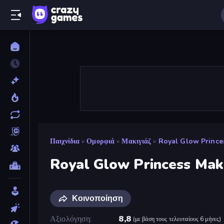
Παιχνίδια
»
Ομορφιά
»
Μακιγιάζ
»
Royal Glow Prince
Royal Glow Princess Ma
Κοινοποίηση
Αξιολόγηση
8,8
(
με βάση τους τελευταίους 6 μήνες
)