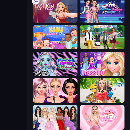
Fashion Holic
BFFs K-Pop Fangirls
Baby Dress Up
Superstar Family Dress Up
Monsterella Fantasy Makeup
Princess Dress Up
New Year Makeup Trends
Travel with Me: ASMR Edition
Model Dress Up Girl
What's In My Bag