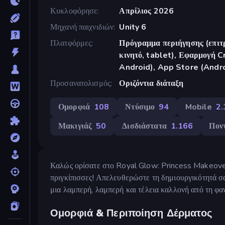
Κυκλοφόρησε
Απρίλιος 2026
Μηχανή παιχνιδιών
Unity 6
Πλατφόρμες
Πρόγραμμα περιήγησης (επιτρ
κινητό, tablet), Εφαρμογή 
Android), App Store (Andr
Προσανατολισμός
Οριζόντια διάταξη
Ομορφιά
108
Ντύσιμο
94
Mobile
2
Μακιγιάζ
50
Δισδιάστατα
1.166
Ποντ
Καλώς ορίσατε στο Royal Glow: Princess Makeover!
πριγκίπισσες! Απελευθερώστε τη δημιουργικότητά σα
μια λαμπερή, λαμπερή και τέλεια καλλονή από τη φα
Ομορφιά & Περιποίηση Δέρματος