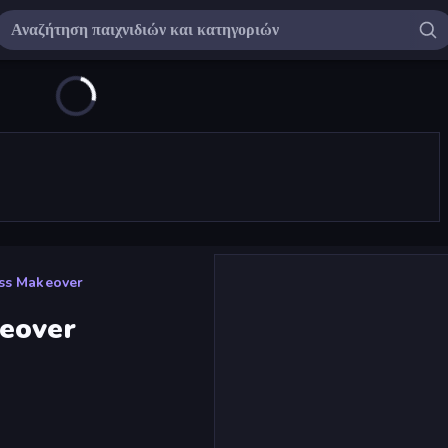
ss Makeover
keover