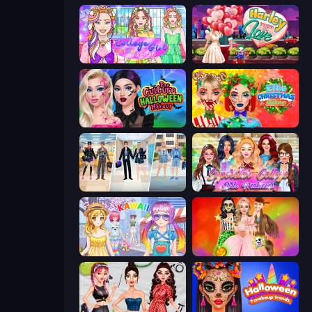
College Girl Coloring Dress Up
Harley Learns To Love
Pop Culture Halloween Makeup
Ellie Christmas Makeup
College Girl & Boy Makeover
Superstar College Girls Makeover
Anime Kawaii Dress Up
Iconic Halloween Costumes