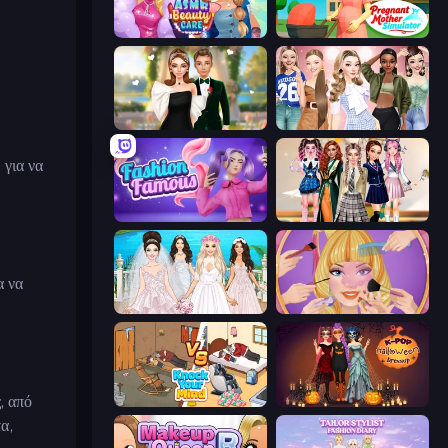
ASMR Beauty Care
Pregnant Mother Simulator
Valentine's Day Proposal
Fashion Week 2025
 για να
Fashion Famous
Back To School: Uniforms Edition
α να
Model Wedding
Extreme Makeover
, από
Knock Your Mind
K-Pop Halloween Dress Up
α,