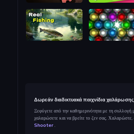
Bills Must Be Paid
Cozy Golf
Real Fishing Simulator
Magnet Balls: Addictive
Δωρεάν διαδικτυακά παιχνίδια χαλάρωσης
Ξεφύγετε από την καθημερινότητα με τη συλλογή μ
χαλαρώσετε και να βρείτε το ζεν σας. Χαλαρώστε,
Shooter
.