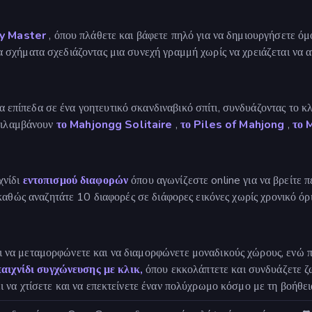
y Master
, όπου πλάθετε και βάφετε πηλό για να δημιουργήσετε ό
σχήματα σχεδιάζοντας μια συνεχή γραμμή χωρίς να χρειάζεται να α
 επίπεδα σε ένα γοητευτικό σκανδιναβικό σπίτι, συνδυάζοντας το 
εριλαμβάνουν
το Mahjongg Solitaire
,
το Piles of Mahjong
,
το 
χνίδι
εντοπισμού διαφορών
όπου αγωνίζεστε online για να βρείτε 
καθώς αναζητάτε 10 διαφορές σε διάφορες εικόνες χωρίς χρονικό όρι
ι να μεταμορφώνετε και να διαμορφώνετε μοναδικούς χώρους, ενώ 
παιχνίδι συγχώνευσης
με κλικ,
όπου εκκολάπτετε και συνδυάζετε ζω
ι να χτίσετε και να επεκτείνετε έναν πολύχρωμο κόσμο με τη βοήθε