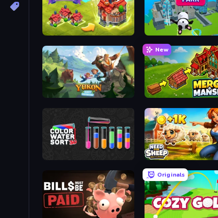
Merge World
Aquapark.io
New
Yukon: Family Adventure
Merge a Mansion
Color Water Sort 3D
Need for Sheep: Idle Clic
Originals