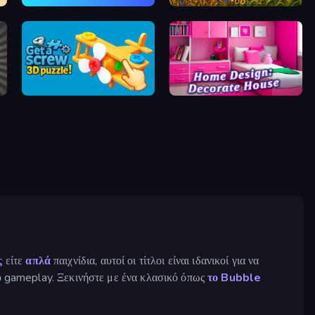
Merge Tools - Merge and Dig
Field Master
Get a Screw: 3D Puzzle!
Home Design: Decorate House
ς
είτε
απλά
παιχνίδια, αυτοί οι τίτλοι είναι ιδανικοί για να
κό gameplay. Ξεκινήστε με ένα κλασικό όπως
το Bubble