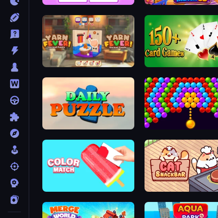
What's The Difference?
Goods Triple Match 3D
Yarn Fever! Unravel Puzzle
Daily Puzzle
Bubble Story
Color Match
Cat Snack Bar