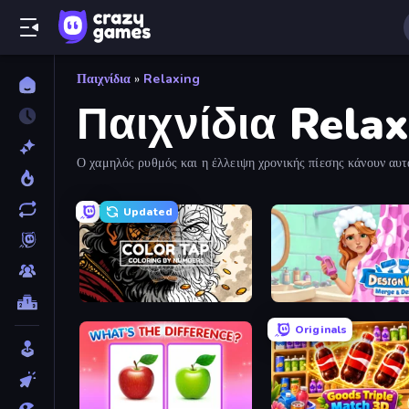
Παιχνίδια
»
Relaxing
Παιχνίδια Relax
Ο χαμηλός ρυθμός και η έλλειψη χρονικής πίεσης κάνουν αυτά
Updated
Color Tap: Coloring by Numbers
Designville: Merge & De
Originals