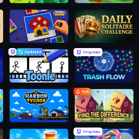
Lumber Harvest: Tree Cutting Game
Train Miner
Screw Sorting
Daily Solitaire Challenge
Updated
Originals
Toonle
Trash Flow
Hot
Harbor Tycoon
Find The Difference
Originals