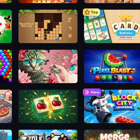
Solitaire Home Story
Jigpic Solitaire
Top
Classic Card Games Collection
Wood Block Journey
Card Solitaire: Word Game
Favorite Puzzles
Pixel Blast
New
Mahjong Puzzle: Tile Match
Block City Invasion