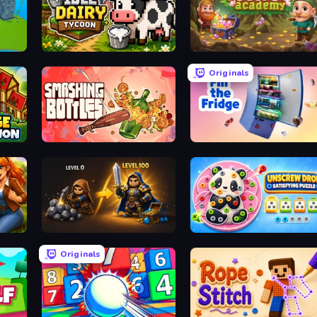
Idle Dairy Tycoon
Merge Academy
Originals
Smashing Bottles
Fill The Fridge
ker
Gothic Story RPG
Unscrew Drop: Satisfying Puzzle
Originals