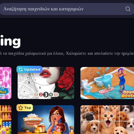
ing
 τα παιχνίδια χαλαρωτικά για όλους. Χαλαρώστε και απολαύστε την ηρεμία 
Updated
sign
Numicolor
Open House
Top