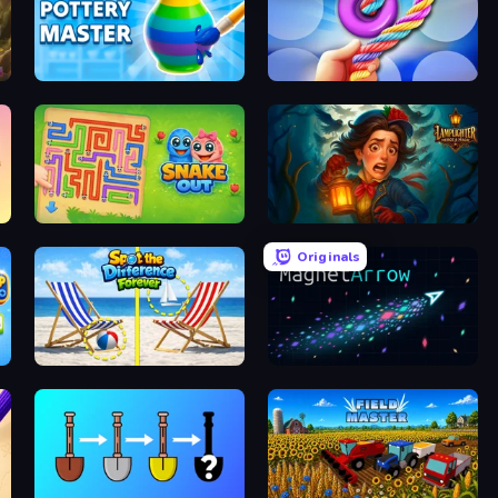
Pottery Master
Twisted Tangle
Snake Out: Maze Escape
Lamplighter: Merge & Magic
Originals
Spot the Difference Forever
MagnetArrow