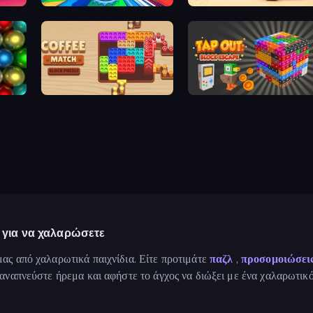
Entropy
Rope Stitch Puzzle
Coffee Match: Block Puzzle
Tap Out: Block Escape
 για να χαλαρώσετε
ας από χαλαρωτικά παιχνίδια. Είτε προτιμάτε
παζλ
,
προσομοιώσει
 αναπνεύστε ήρεμα και αφήστε το άγχος να διώξει με ένα χαλαρωτι