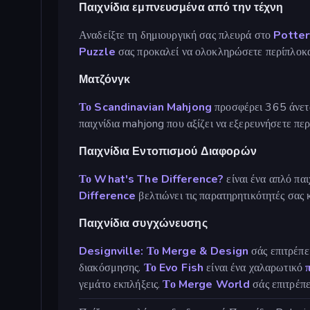
Παιχνίδια εμπνευσμένα από την τέχνη
Αναδείξτε τη δημιουργική σας πλευρά στο
Potter
Puzzle
σας προκαλεί να ολοκληρώσετε περίπλοκα 
Ματζόνγκ
Το Scandinavian Mahjong
προσφέρει 365 άνετα
παιχνίδια mahjong που αξίζει να εξερευνήσετε π
Παιχνίδια Εντοπισμού Διαφορών
Το What's The Difference?
είναι ένα απλό παι
Difference
βελτιώνει τις παρατηρητικότητές σας 
Παιχνίδια συγχώνευσης
Designville: Το Merge & Design
σάς επιτρέπε
διακόσμησης.
Το Evo Fish
είναι ένα χαλαρωτικό
γεμάτο εκπλήξεις.
Το Merge World
σάς επιτρέπε