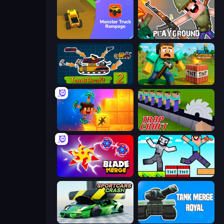
Monster Truck Rampage
Playground
TankCraft 2
Voxel Playground: Ragdoll Noob
Merge & Dig!
Trap Craft
Blade Merge
Noob Gigachad: Parkour Tricks Challenge
Sportcars Crash
Tank Merge Royal