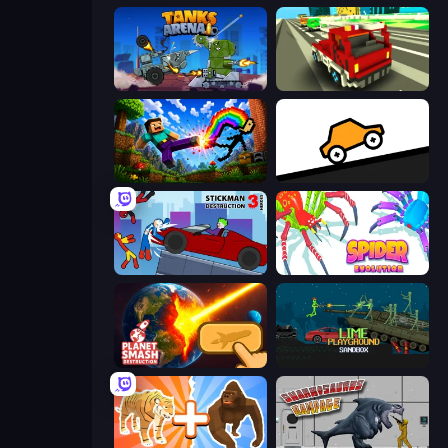
Tanks Arena io: Craft & Combat
Blocky Traffic Racing
Noob: Wall Crusher
Bouncy Motors
Stickman Destruction 3 Heroes
Spider Evolution: Runner Game
Planet Smash Destruction
Lime Playground Sandbox