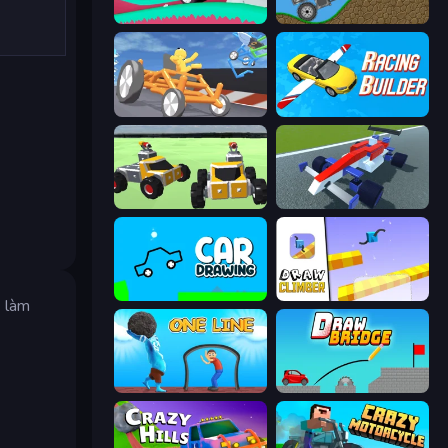
Merge & Construct
Move It!
Draw Crash Race
Racing Builder
Block Tech: Epic Sandbox
Genius Car 2
Car Drawing Game
Draw Climber
à làm
One Line
Draw Bridge