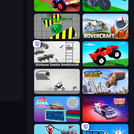
Crazy Hills
Crazy Motorcycle
Hydraulic Press 2D ASMR
Rovercraft
Stickman Zombie Annihilation
Funny Mad Racing
Draw Bridge Puzzle
Construction Ramp Jumping
Syder Hyper Drive
Zombie Derby: Pixel Survival