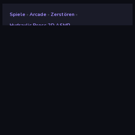
Spiele
Arcade
Zerstören
»
»
»
Hydraulic Press 2D ASMR
Hydraulic Press 2D ASMR
Entwickler
GamePush
Bewertung
(
basierend auf den letzten 6
8,7
Monaten
)
Veröffentlicht
Juli 2024
Letzte Aktualisierung
Juli 2024
Spiel-Engine
HTML5
Plattformen
Browser (Desktop,
Mobilgerät, Tablet),
CrazyGames App (iOS,
Android)