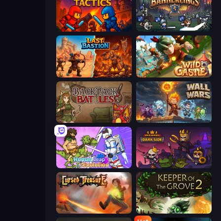
Throne Tactics
Bannerlings
Last Bastion
Wild Castle TD: Grow Empire
Backpack Battles
Wall Wars
Human Leap: Evolution
Raid Heroes: Dark Side
Cursed Treasure
Keeper of the Grove 2