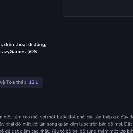
, điện thoại di động,
CrazyGames (iOS,
vệ Tòa tháp
121
n một tầm cao mới với một bước đột phá: các tòa tháp giờ đây đ
gày phải đối mặt với làn sóng quân xâm lược trên bản đồ mới. Đặ
thể để đạt điểm cao nhất. Yếu tố bộ bài bổ sung thêm một lớp bấ