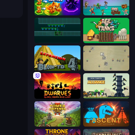
Merge Team Tactics
Tavern Rumble: Roguelike Card
Vector TD
Age of Tanks Warriors: TD War
Bloons Tower Defense 4 Expansion
Desktop Tower Defense
Dwarves: Glory, Death, and Loot
Iron Towers Alliance
Tower Defense Clash
Ascent of Echoes