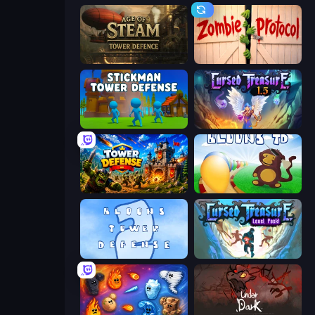
Age of Steam Tower Defence
Zombie Protocol
Stickman Tower Defense Idle 3D
Cursed Treasure 1.5
Tower Defense
Bloons Tower Defense
Bloons Tower Defense 2
Cursed Treasure Level Pack