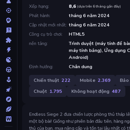
Xếp hạng
8,6
(
dựa trên 6 tháng gần đây
)
Phát hành
tháng 6 năm 2024
Cập nhật mới nhất
tháng 6 năm 2024
Công cụ trò chơi
HTML5
nền tảng
Trình duyệt (máy tính để bàn
máy tính bảng), Ứng dụng 
Android)
Định hướng
Chân dung
Chiến thuật
222
Mobile
2.369
Bảo 
Chuột
1.795
Không hoạt động
487
Endless Siege 2 đưa chiến lược phòng thủ tháp lê
một bộ bài! Giống như phiên bản đầu tiên, hàng n
thủ của bạn, mua nâng cấp và tồn tại lâu nhất có 