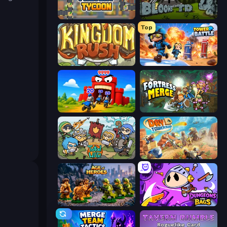
Leek Factory Tycoon
Bloons Tower Defense 4
Top
Kingdom Rush
Tower Battle
TimeWarriors
Fortress Merge
Raid Heroes: Total War
Day D Tower Rush
Age of Heroes
Dungeons and Bags