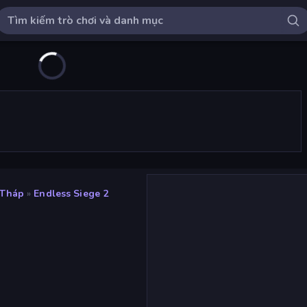
 Tháp
»
Endless Siege 2