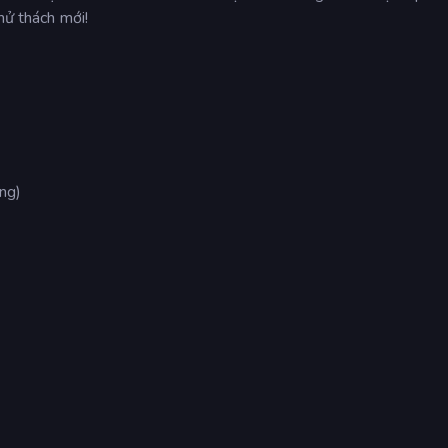
hử thách mới!
ộng)