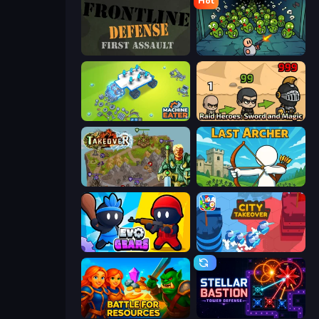
Hot
Frontline Defense
Base Defence
Machine Eater
Raid Heroes: Sword and Magic
Takeover
Last Archer
Evo Gears
City Takeover
Battle for Resources
Stellar Bastion