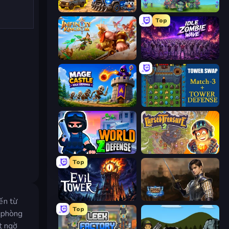
AOD - Art Of Defense
Endless Siege
Top
Infinity Kingdom
Idle Zombie Wave: Survivors
Mage Castle Idle Defense
Tower Swap
World Z Defense - Zombie Defense
Cursed Treasure 2
Top
Evil Tower
Battle Arena
ến từ
Top
t phòng
t ngờ