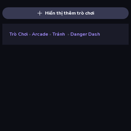
Jailbreak: Hide or Attack!
Kick the Buddy
Cars Arena
Bubble Blast
Robby: Many Games
Zombies 4 Weapon Merge
Hiển thị thêm trò chơi
Trò Chơi
Arcade
Tránh
Danger Dash
»
»
»
Danger Dash
nhà phát triển
Gameloft SE
Xếp hạng
9,2
(
dựa trên 6 tháng gần đây
)
Phát hành
tháng 4 năm 2026
Cập nhật mới nhất
tháng 6 năm 2026
Công cụ trò chơi
HTML5
nền tảng
Trình duyệt (máy tính để bàn,
điện thoại di động, máy tính
bảng), Ứng dụng CrazyGames