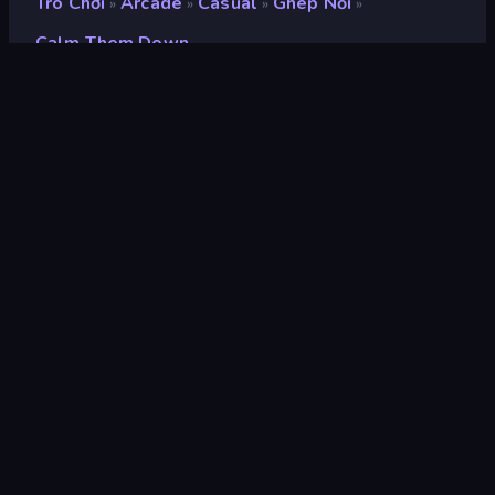
Trò Chơi
Arcade
Casual
Ghép Nối
»
»
»
»
Calm Them Down
Calm Them Down
nhà phát triển
Smart Raven Studio
Xếp hạng
8,8
(
dựa trên 6 tháng gần đây
)
Phát hành
tháng 10 năm 2023
Cập nhật mới nhất
tháng 11 năm 2023
Công cụ trò chơi
Unity 2021
nền tảng
Trình duyệt (máy tính để bàn,
điện thoại di động, máy tính
bảng), Ứng dụng CrazyGames
(iOS, Android), App Store
(Android)
Định hướng
Chân dung