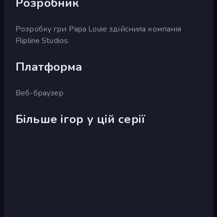
Розробник
Розробку гри Papa Louie здійснила компанія
Flipline Studios.
Платформа
Веб-браузер
Більше ігор у цій серії
Papa's
Papa's
Freezeria
Taco