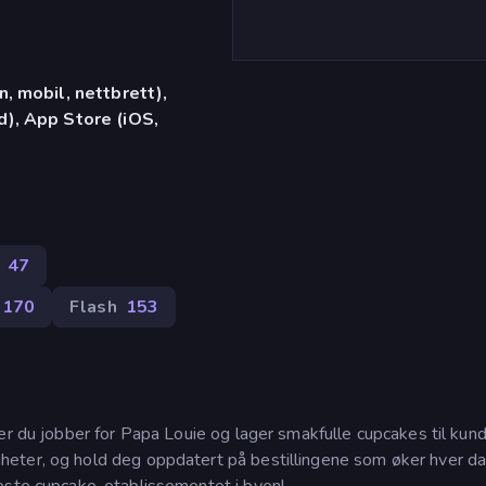
, mobil, nettbrett),
), App Store (iOS,
47
,170
Flash
153
er du jobber for Papa Louie og lager smakfulle cupcakes til kun
eter, og hold deg oppdatert på bestillingene som øker hver da
teste cupcake-etablissementet i byen!