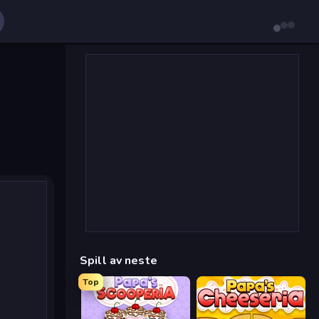
Spill av neste
Top