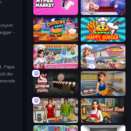
n.
Hypermarket 3D
Cooking Live
tstyret
vegger -
Cooking Mania
Happy Burger
it. Papa
Ice Cream Fever: Cooking Game
Cooking Festival
ill der
dannende
Unique Flavors
Bakery Manager: Store Simulator
Shop Master 3D
Street Food Simulator