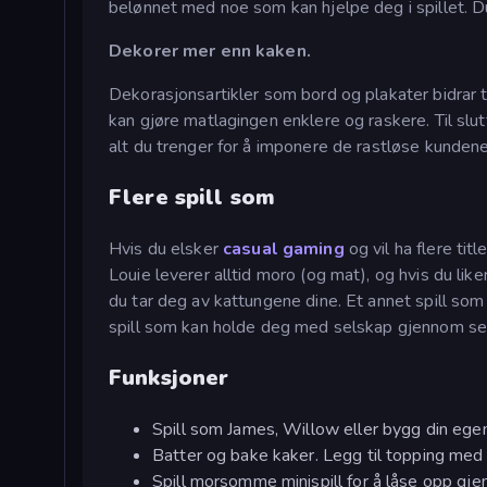
belønnet med noe som kan hjelpe deg i spillet. Du 
Dekorer mer enn kaken.
Dekorasjonsartikler som bord og plakater bidrar 
kan gjøre matlagingen enklere og raskere. Til sl
alt du trenger for å imponere de rastløse kundene
Flere spill som
Hvis du elsker
casual gaming
og vil ha flere tit
Louie leverer alltid moro (og mat), og hvis du lik
du tar deg av kattungene dine. Et annet spill som e
spill som kan holde deg med selskap gjennom s
Funksjoner
Spill som James, Willow eller bygg din ege
Batter og bake kaker. Legg til topping med 
Spill morsomme minispill for å låse opp gje