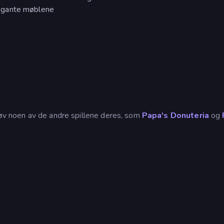
egante møblene
røv noen av de andre spillene deres, som
Papa's Donuteria
og