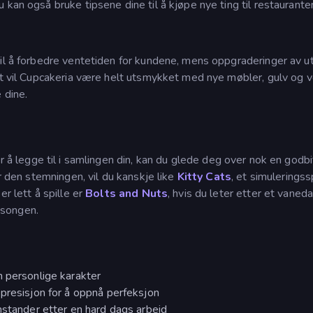
kan også bruke tipsene dine til å kjøpe nye ting til restaurante
til å forbedre ventetiden for kundene, mens oppgraderinger av u
utt vil Cupcakeria være helt utsmykket med nye møbler, gulv og 
 dine.
ler å legge til i samlingen din, kan du glede deg over nok en godb
er den stemningen, vil du kanskje like
Kitty Cats
, et simuleringssp
r lett å spille er
Bolts and Nuts
, hvis du leter etter et vane
esongen.
n personlige karakter
presisjon for å oppnå perfeksjon
nstander etter en hard dags arbeid