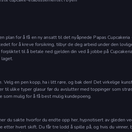
t en plan for å få en ny ansatt til det nyåpnede Papas Cupcakeria 
edet for å kreve forsikring, tilbyr de deg arbeid under den lovlig
forpliktet til å betale ned gjelden din ved å jobbe på Cupcaker
 laget.
 Velg en pen kopp, ha i litt røre, og bak den! Det virkelige kuns
 til ulike typer glasur før du avslutter med toppinger som strø
kte som mulig for å få best mulig kundepoeng.
er du sakte hvorfor du endte opp her, hypnotisert av gleden ve
etter hvert skift. Du får tre lodd å spille på, og hvis du vinner, b