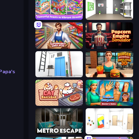
Mom's Diary 2
Paint Room Escape
Supermarket Simulator: Store Manager
Popcorn Empire Simulator
Papa's
Elevator Room Escape
Burger Restaurant Simulator 3D
Cat Snack Bar
Hospital Surgeon: Doctor's Game
Metro Escape
Mirror Room Escape