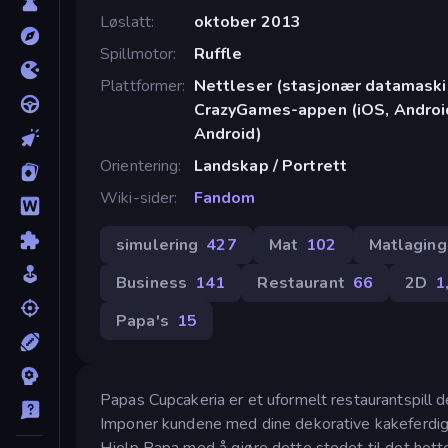
Løslatt
oktober 2013
Spillmotor
Ruffle
Plattformer
Nettleser (stasjonær datamaskin
CrazyGames-appen (iOS, Android
Android)
Orientering
Landskap / Portrett
Wiki-sider
Fandom
simulering
427
Mat
102
Matlaging
Business
141
Restaurant
66
2D
1
Papa's
15
Papas Cupcakeria er et uformelt restaurantspill d
Imponer kundene med dine dekorative kakeferdigh
Hjelp Papa med å gjøre dette stedet til det hot