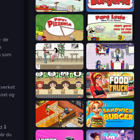
Papa's Taco Mia
Papa's Burgeria
- de
Papa's Pizzeria
Papa Louie: When Pizzas Attack
e
ia som
The Waitress
Diner Dash
tverket
ssel og
Sushi Go Round
Food Truck Chef™: A Fun Cooking Game
Cinema Panic 2
Sandwich Burger
d å
lir du