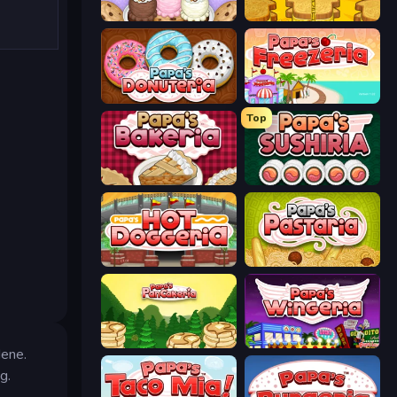
Papa's Scooperia
Papa's Cheeseria
Papa's Donuteria
Papa's Freezeria
Top
Papa's Bakeria
Papa's Sushiria
Papa's Hot Doggeria
Papa's Pastaria
Papa's Pancakeria
Papa's Wingeria
dene.
g.