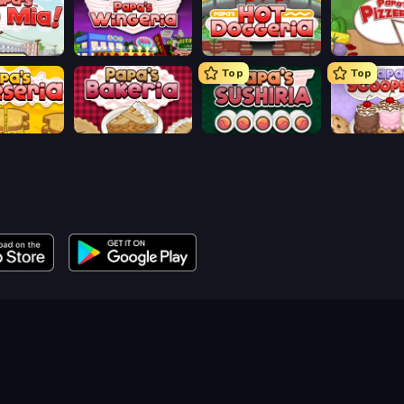
aco Mia
Papa's Wingeria
Papa's Hot Doggeria
Papa's Pizze
Top
Top
heeseria
Papa's Bakeria
Papa's Sushiria
Papa's Scoo