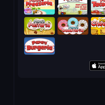
Papa's Freezeria
Papa Louie: When Pizzas Attack
Papa's T
Papa's Pastaria
Papa's Donuteria
Papa's C
Papa's Burgeria