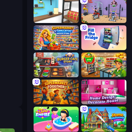
Game Cafe Escape
Gym Simulator 2024
Supermarket Simulator: Dream Store
Fill The Fridge
Burger Cafe Story ASMR Cooking
Supermarket Simulator: Desert
Supermarket Together
Home Design: Decorate House
Spa Empire
Home Makeover Cleaning Game