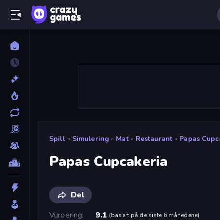
Spill
»
Simulering
»
Mat
»
Restaurant
»
Papas Cupc
Papas Cupcakeria
Del
Vurdering
9.1
(
basert på de siste 6 månedene
)