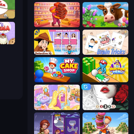
ria
Candy Packing Store
Country Life Meadows
peria
Detective IQ: Brain Games
Brain Tricks: Brain Games
My Cake Shop
Doctor Hero
Fairy Room - Decor Game
Numicolor