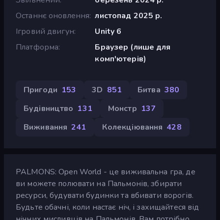
Останнє оновлення
листопад 2025 р.
Ігровий двигун
Unity 6
Платформа
Браузер (лише для
комп'ютерів)
Пригоди
153
3D
851
Битва
380
Будівництво
131
Монстр
137
Виживання
241
Колекціювання
428
PALMONS: Open World - це виживальна гра, де
ви можете полювати на Пальмонів, збирати
ресурси, будувати будинки та вбивати ворогів.
Будьте обачні, коли настає ніч, і захищайтеся від
нічних мисливців на Пальмонів. Вам потрібно