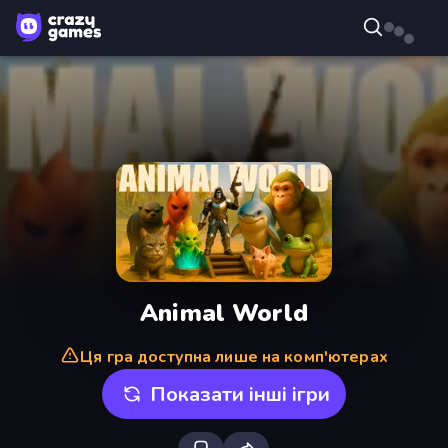
Animal World
Ця гра доступна лише на комп'ютерах
Показати інші ігри