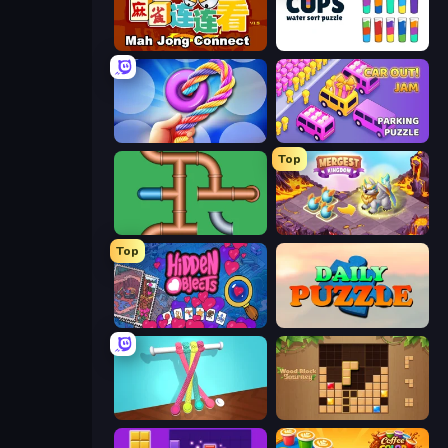
Mahjong Connect (Legacy)
Cups - Water Sort Puzzle
Twisted Tangle
Car OUT! Jam Parking Puzzle
Top
Plumber Pipe Out
Mergest Kingdom
Top
Hidden Objects
Daily Puzzle
Tangle Master
Wood Block Journey