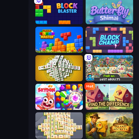
Block Blaster
Butterfly Shimai
Puzzle Block Master
Block Champ
Mahjong Tower
Find Me: Lost Objects
Hot
Skydom
Find The Difference
Mahjong Online
Hidden Objects: Island Secrets