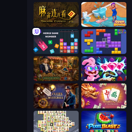
Mahjong Connect 2 (Legacy)
Open House
Drop & Merge the Numbers
Blocks and that’s it
Hidden Object: Street Of Secrets
Skydom: Reforged
Hidden Object: Clues and Mysteries
Mahjong Unlimited