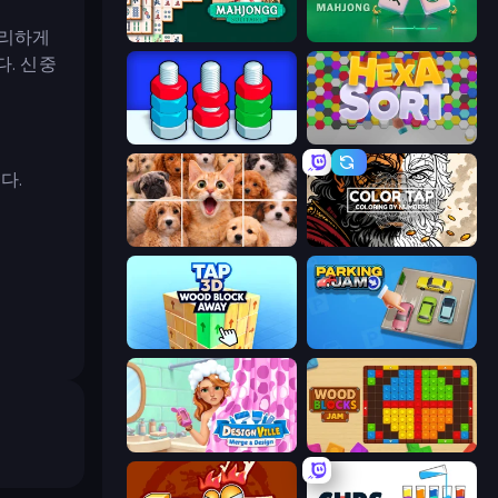
영리하게
Mahjongg Solitaire
Piles of Mahjong
. 신중
Nuts Puzzle: Sort By Color
Hexa Sort
다.
Jigpic Solitaire
Color Tap: Coloring by Numbers
Tap 3D Wood Block Away
Parking Jam
Designville: Merge & Design
Wood Blocks Jam