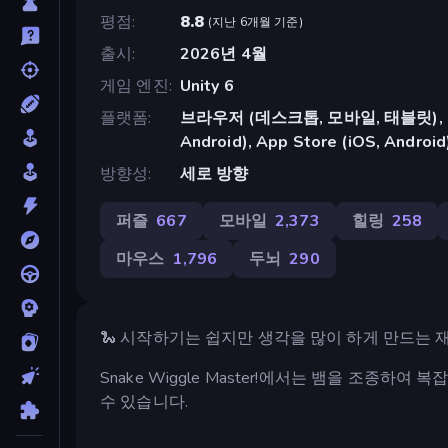
평점
8.8
(
지난 6개월 기준
)
출시
2026년 4월
게임 엔진
Unity 6
플랫폼
브라우저 (데스크톱, 모바일, 태블릿), Cr
Android), App Store (iOS, Android
방향성
세로 방향
퍼즐
667
모바일
2,373
힐링
258
마우스
1,796
두뇌
290
🐍 시작하기는 쉽지만 생각을 많이 하게 만드는 
Snake Wiggle Master!에서는 뱀을 조종하
수 있습니다.