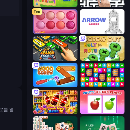
Snake Out: Maze Escape
Arrow Escape: Puzzle
Top
Piece of Cake: Merge and Bake
Arrow Escape
Bus Escape: Clear Jam
Screw Out: Bolts and Nuts
Wood Screw: Bolts Puzzle
Tap Away Story
경로를 열
Goods Triple Match 3D
What's The Difference?