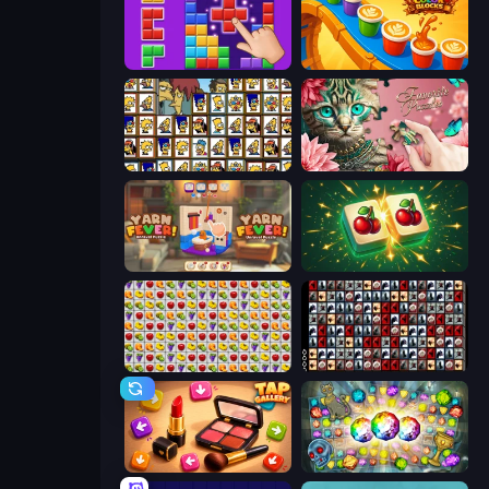
BlockBuster Puzzle
Coffee Color Blocks
Tiles of the Simpsons
Favorite Puzzles
Yarn Fever! Unravel Puzzle
Mahjong Puzzle: Tile Match
Same Game Fruit Collapse
War Mahjong
Tap Gallery
Forgotten Treasure 2