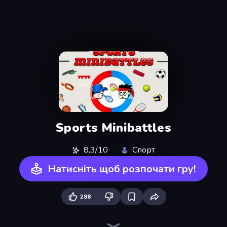
Sports Minibattles
8,3/10
Спорт
Натисніть щоб розпочати гру!
288