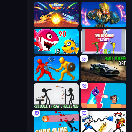
Tank Stars
Ultimate Robo Duel 3D
Fish Eat Getting Big
Who Dies Last?
Epic Sword Battle! Fight in Arena
Rally Racer Dirt
Ragdoll Throw Challenge
Boom Slingers ReBoom