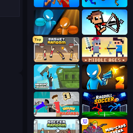
Puppet Fighter 2 Player
Mini-Caps: Bombs
Drunken Boxing
Stick Archers Battle
Top
Basket Random
Castle Wars: Middle Ages
Getaway Shootout
Drunken Duel 2
House of Hazards
Ragdoll Soccer 2 Players