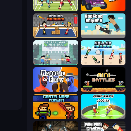
Soccer Random
Mini-Caps: Arena
Boxing Random
Rooftop Snipers
Castle Wars: New Era
Volley Random
Ragdoll Fight
12 MiniBattles
Castle Wars: Modern
Mini-Caps: Soccer