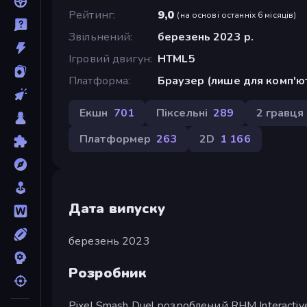
Рейтинг
9,0
(
на основі останніх 6 місяців
)
Звільнений
березень 2023 р.
Ігровий двигун
HTML5
Платформа
Браузер (лише для комп'ю
Екшн
701
Піксельні
289
2 гравця
Платформер
263
2D
1 166
Дата випуску
березень 2023
Розробник
Pixel Smash Duel розроблений RHM Interactiv