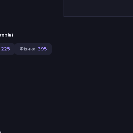
терів)
225
Фізика
395
e