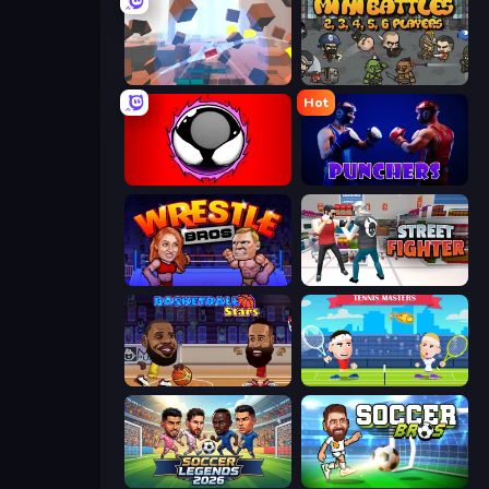
Cubic Rush
MiniBattles
Hot
Splatmans
Punchers
Wrestle Bros
Street Fighter Simulator
Basketball Stars
Tennis Masters
Soccer Legends 2026
Soccer Bros