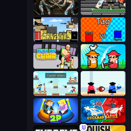
Striker Dummies
Ping Pong Chaos
Gangsters
2 Player Tag
Push My Chair
Farmer Challenge Party
Castle Wars
Clash of Cakes
Ragdoll Arena 2 Player
Stickman battle 1-4 Players