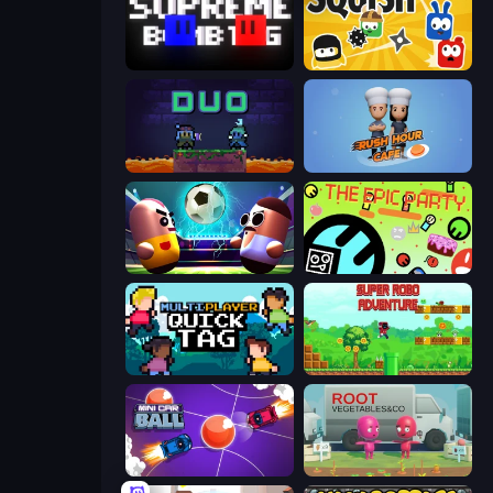
Supreme Bomb Tag
Squish
Duo
Rush Hour Cafe
Pill Soccer
The Epic Party
Multiplayer Quick Tag
Super Robo - Adventure
Mini Car Ball
Root Vegetables & Co