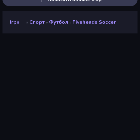
Ігри
Спорт
Футбол
Fiveheads Soccer
»
»
»
Fiveheads Soccer
Розробник
DParrot
Рейтинг
8,8
(
на основі останніх 6 місяців
)
Звільнений
листопад 2023 р.
Останнє оновлення
листопад 2023 р.
Ігровий двигун
HTML5
Платформи
Браузер (комп'ютер,
мобільний телефон,
планшет), Додаток
CrazyGames (iOS, Android)
Орієнтація
Пейзаж