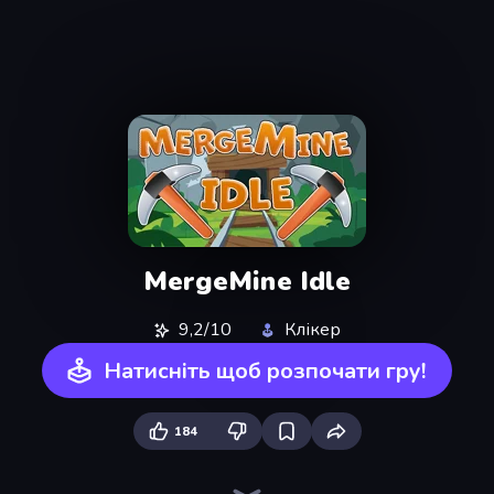
MergeMine Idle
9,2/10
Клікер
Натисніть щоб розпочати гру!
184