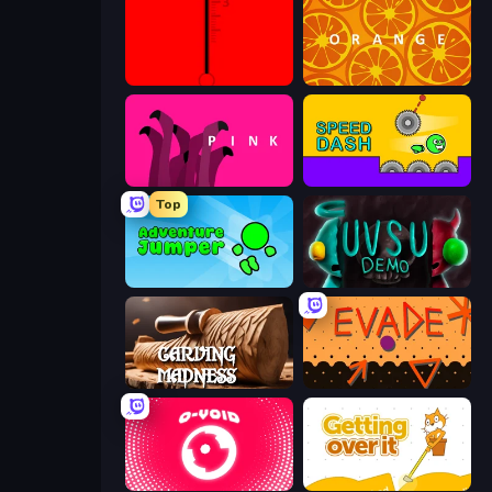
red
orange
pink (Bart Bonte)
Speed Dash
Top
Adventure Jumper
UVSU Demo
Carving Madness
Evade
O-VOID
Getting Over It