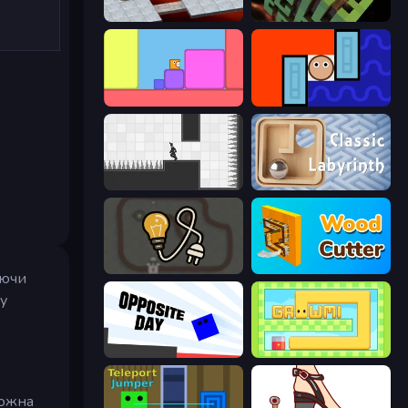
Bloxorz
Maze Planet 3D
Level EATEN!
Lava and Aqua
Rotate
Classic Labyrinth 3D
Light The Lamp
Wood Cutter - Saw
уючи
у
Opposite Day
Growmi
можна