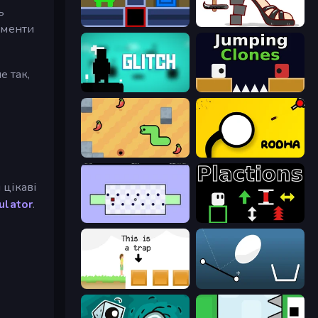
ь
Teleport Jumper
Kakato Otoshi
лементи
е так,
Glitch
Jumping Clones
SSSPICY!
Rodha
 цікаві
ulator
.
World's Hardest Game
Plactions
The Unfair Platformer
Bouncy Egg