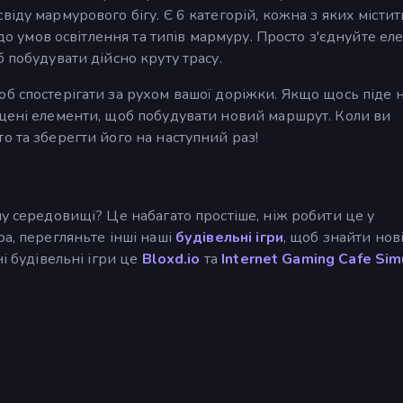
іду мармурового бігу. Є 6 категорій, кожна з яких містит
 до умов освітлення та типів мармуру. Просто з'єднуйте е
 побудувати дійсно круту трасу.
б спостерігати за рухом вашої доріжки. Якщо щось піде н
іщені елементи, щоб побудувати новий маршрут. Коли ви
о та зберегти його на наступний раз!
му середовищі? Це набагато простіше, ніж робити це у
ра, перегляньте інші наші
будівельні ігри
, щоб знайти нові
і будівельні ігри це
Bloxd.io
та
Internet Gaming Cafe Sim