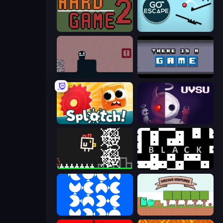
Hard Game 2
Go Escape
Life in the Static
There Is No Game
Splotch!
UVSU
Chicken and Bee
black
blue
Viscous Ventures