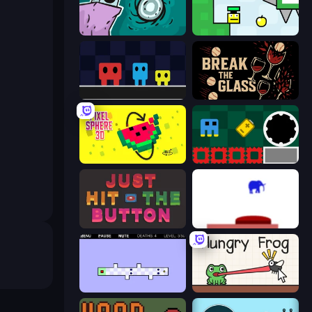
Tilo
Appel
Big Tall Small
Break the Glass
Pixel Sphere 3D
Jump and Hover
Just Hit the Button
This Is The Only Level
World's Hardest Game 2
Hungry Frog