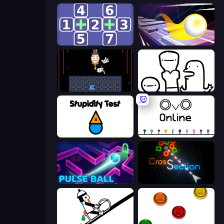
Math Push
Leap and Avoid 2
Just One Boss
I Don't Even Know
Stupidity Test
OvO.io
Pulse Ball
Crossection