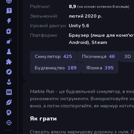
Рейтинг
8,9
(
на основі останніх 6 місяців
)
Звільнений
лютий 2020 р.
Ігровий двигун
Unity 5.6
Платформи
Браузер (лише для комп'ют
Android), Steam
Симулятор
425
Пісочниця
46
3D
Будівництво
189
Фізика
395
Marble Run - це будівельний симулятор, в я
різноманітні інструменти. Використовуйте 
вниз, а потім спостерігайте, як мармур коти
Як грати
Створіть власну мармурову доріжку з нуля. Г