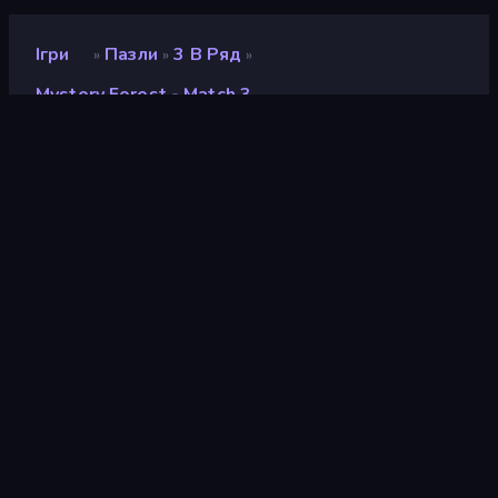
Ігри
Пазли
3 В Ряд
»
»
»
Mystery Forest - Match 3
Mystery Forest - Match 3
Розробник
AnimaGames
Рейтинг
8,4
(
на основі останніх 6 місяців
)
Звільнений
квітень 2025 р.
Ігровий двигун
HTML5
Платформи
Браузер (комп'ютер, мобільний
телефон, планшет), Додаток
CrazyGames (iOS, Android)
Орієнтація
Портрет