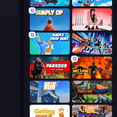
Fortzone Battle Royale
Only Up 3D Parkour: Go Ascend
SimplyUp.io
Parkour GO
Simply Prop Hunt
Project: Proxy - Cyber Girls Warfare
Parkour First-Person
Hot Lava Floor
Rooftop Run
Parkour Master