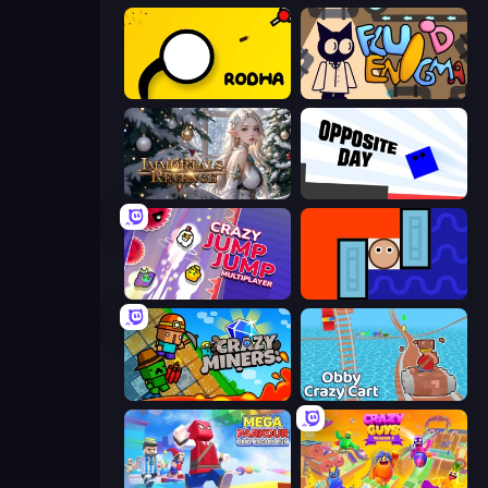
Rodha
Fluid Enigma
Immortals Revenge
Opposite Day
Crazy Jump Jump Multiplayer
Lava and Aqua
Crazy Miners
Obby: Crazy Cart