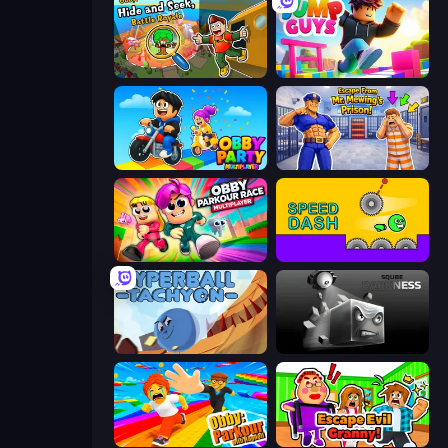
Obby: Hide and Seek, Battle Royale
Jump Guys
Obby Party Multiplayer
Escape From Mr.Meawing's Prison!
Obby Parkour Race: Multiplayer
Speed Dash
Hyperball Tachyon
Sqube Darkness
Obby: Parkour with Ragdoll
Escape Evil Granny!