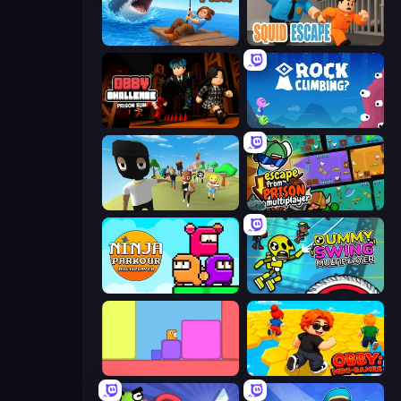
Crazy Fish
Obby World: Squid Escape
Obby Challenge: Prison Run
Rock Climbing?
Mr. Dude: King of the Hill
Escape From Prison Multiplayer
Ninja Parkour Multiplayer
Crazy Dummy Swing Multiplayer
Level EATEN!
Obby: Mini-Games