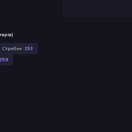
терів)
Стрибки
153
259