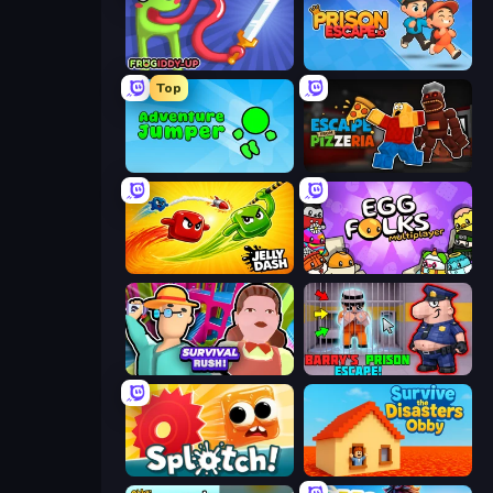
Frogiddy
Prison Escape.io
Top
Adventure Jumper
Escape From Pizzeria
Jelly Dash
Egg Folks Multiplayer
Survival Rush!
Barry's Prison Escape!
Splotch!
Survive the Disasters: Obby