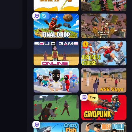
Getting Over It
Parkour Master 2
Final Drop
Only Up: Parkour
Squid Game Online
Obstacle Course Ragdoll
Mr. Dude: Online Multiverse Challenge
456 Guys
Top
Battle Royale Survival
Gridpunk - 3v3 Battle Royale