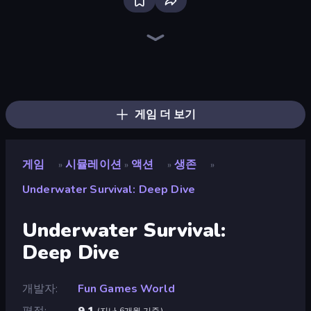
Bus Simulator: EVO
Driving School Simulator
Bad Cat Prankster
Grow A Garden | Growden.io
Container Auction
Idle Billionaire Tycoon
Life Simulator: Road to Riches
Gym Boss
Hypermarket 3D
SuperWEIRD
Fairy Room - Decor Game
Sandbox: Particle World
Retro Garage
Papa's Wingeria
Papa's Pastaria
Papas Cupcakeria
Papa's Scooperia
Project Restoration
게임 더 보기
게임
시뮬레이션
액션
생존
»
»
»
»
Underwater Survival: Deep Dive
Underwater Survival:
Deep Dive
개발자
Fun Games World
평점
9.1
(
지난 6개월 기준
)