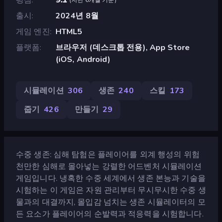
출시
2024년 8월
게임 엔진
HTML5
플랫폼
브라우저 (데스크톱 전용), App Store
(iOS, Android)
시뮬레이션
306
생존
240
스킬
173
줍기
426
만들기
29
수중 생존: 심해 탐험은 플레이어를 외계 행성의 위험
천만한 심해로 몰아넣는 강렬한 어드벤처 시뮬레이션
게임입니다. 냉혹한 수중 세계에서 생존 본능과 기술을
시험하는 이 게임은 자원 관리부터 무시무시한 수중 생
물과의 대결까지, 몰입감 넘치는 생존 시뮬레이터의 모
든 요소가 플레이어의 순발력과 적응력을 시험합니다.