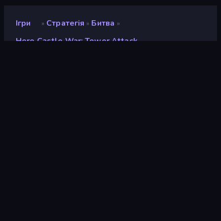
Ігри
Стратегія
Битва
»
»
»
Hero Castle War: Tower Attack
Hero Castle War: Tower
Attack
Рейтинг
9,2
(
на основі останніх 6 місяців
)
Звільнений
червень 2024 р.
Ігровий двигун
Unity 2022
Платформи
Браузер (комп'ютер, мобільний
телефон, планшет), Додаток
CrazyGames (Android), App
Store (iOS, Android)
Орієнтація
Пейзаж