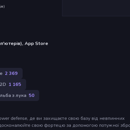
ів
)
п'ютерів), App Store
e
2 369
2D
1 165
льба з лука
50
 tower defense, де ви захищаєте свою базу від невпинних
 вдосконалюйте свою фортецю за допомогою потужної збро