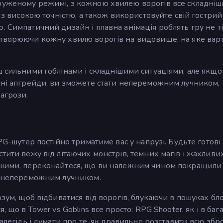
руженому режимі, з кожною хвилею ворогів все складніш
и з високою точністю, а також використовуйте свій гострий
. Симпатичний дизайн і плавна анімація роблять гру не т
етворюючи кожну хвилю ворогів на видовище, на яке вар
ш сильними гоблінами і складнішими ситуаціями, але якщо
льні апгрейди, ви зможете стати непереможним лучником,
агрози.
RPG-шутер постійно триматиме вас у напрузі. Будьте готові
тити вежу від літаючих монстрів, темних магів і жахливи
ішими, переконайтеся, що ви належним чином покращили
им непереможним лучником.
озум, щоб відбиватися від ворогів, блукаючи в пошуках бло
 що в Tower vs Goblins все просто: RPG Shooter, як і в баг
далегідь і думати про те, як правильно розставити всю збр