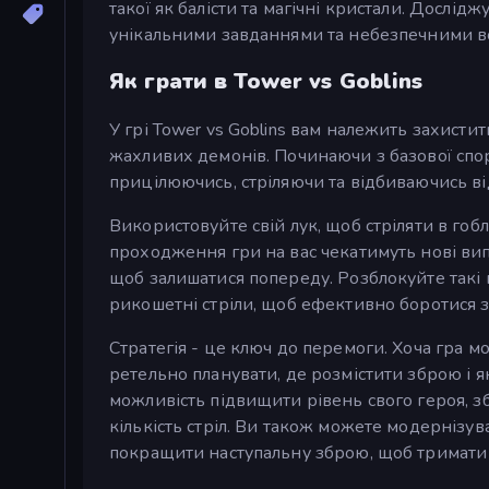
такої як балісти та магічні кристали. Дослі
унікальними завданнями та небезпечними в
Як грати в Tower vs Goblins
У грі Tower vs Goblins вам належить захистит
жахливих демонів. Починаючи з базової спор
прицілюючись, стріляючи та відбиваючись ві
Використовуйте свій лук, щоб стріляти в гобліні
проходження гри на вас чекатимуть нові ви
щоб залишатися попереду. Розблокуйте такі по
рикошетні стріли, щоб ефективно боротися 
Стратегія - це ключ до перемоги. Хоча гра 
ретельно планувати, де розмістити зброю і я
можливість підвищити рівень свого героя, з
кількість стріл. Ви також можете модернізу
покращити наступальну зброю, щоб тримати в