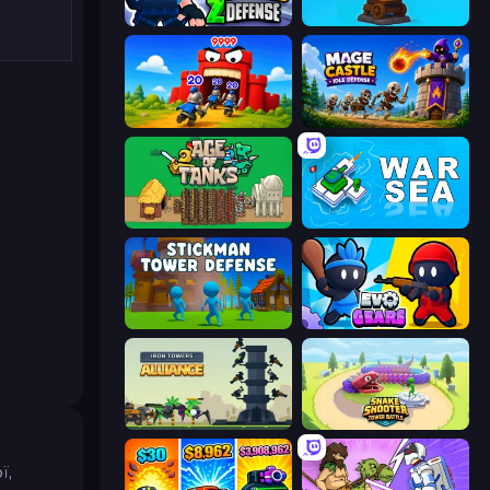
World Z Defense - Zombie Defense
Furry Road
TimeWarriors
Mage Castle Idle Defense
Age of Tanks Warriors: TD War
War Sea
Stickman Tower Defense Idle 3D
Evo Gears
Iron Towers Alliance
Snake Shooter: Tower Battle
ї,