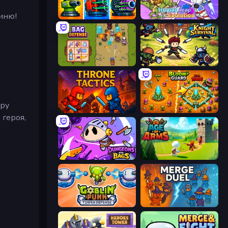
иню!
Pumpkin Defense: Merge Cannon
Human Leap: Evolution
Bag Defense
Knight Survival
іру
Throne Tactics
BloomGuard
 героя,
Dungeons and Bags
Age Of Arms
Goblin Punk Tower Defense
MergeDuel.io