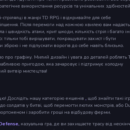
атегічне використання ресурсів та унікальних здібностей
і-стрілялці в жанрі TD RPG і відкривайте для себе
ліпшення. Після перемоги над кожною хвилею вам надаєть
 і швидкість атаки, крит шкоди, кількість стріл і багато і
тільки тобі вирішувати, покращувати захист і бути
зброю і не підпускати ворогів до себе навіть близько.
во про графіку. Милий дизайн і увага до деталей роблять 
ивабливою пригодою, яка зачаровує і підтримує холодну
вий витвір мистецтва!
цю! Дослідіть нашу категорію екшенів
,
щоб знайти такі іг
о солдатів у битві, щоб перемогти лютих монстрів, або Du
портсменом і заробити гроші на відбудову ферми.
Defense,
казуальна гра, де ви захищаєте трасу від нескі