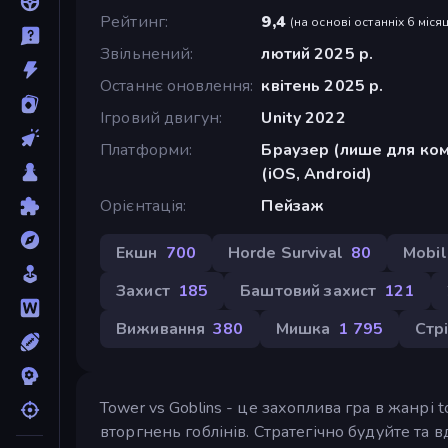
Рейтинг
9,4
(
на основі останніх 6 місяц
Звільнений
лютий 2025 р.
Останнє оновлення
квітень 2025 р.
Ігровий двигун
Unity 2022
Платформи
Браузер (лише для ком
(iOS, Android)
Орієнтація
Пейзаж
Екшн
700
Horde Survival
80
Mobil
Захист
185
Баштовий захист
121
Виживання
380
Мишка
1 795
Стрі
Tower vs Goblins - це захоплива гра в жанрі
вторгнень гоблінів. Стратегічно будуйте та