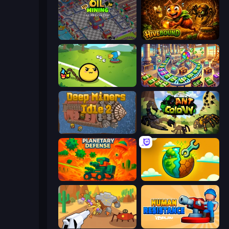
Oil Mining 3D: Petrol Factory
Hivebound
Monster Mixer Idle
Money Factory: Tycoon Idle Game
Deep Miners Idle 2
Ant Colony: New War
Planetary Defense
Land Explorers: Merge & Build
Idle Gun Survivor
Human Resistance