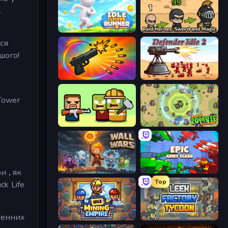
.
Idle Clicker Runner
Raid Heroes: Sword and Magic
ся
ншого!
Chair Force Buzz
Defender Idle 2
Tower
Zombie Horde: Build & Survive
Jackal Zombie Survival
ри
,
як
Wall Wars
Epic Army Clash
Top
ck Life
нченних
Idle Mining Empire
Leek Factory Tycoon