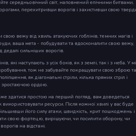
джуйте середньовічний світ, наповнений епічними битвами,
орогами, перехитривши ворогів і захистивши свою тверд
и свою вежу від хвиль атакуючих гоблінів, темних магів і
уди, ваша мета - побудувати та вдосконалити свою вежу,
д дедалі сильніших ворогів.
в, які наступають з усіх боків, як з землі, так і з неба. У м
пробування, тож не забувайте покращувати свою зброю та
ліпшення, як діагональні стріли, кілька прямих стріл і
з зростаючою ордою.
може здатися простою на перший погляд, вам доведеться
к використовувати ресурси. Після кожної хвилі у вас буде
більшивши його силу атаки, швидкість, крит пошкоджень і
вати свою фортецю, вирішуючи, чи посилити оборону, чи
орогів на відстані.