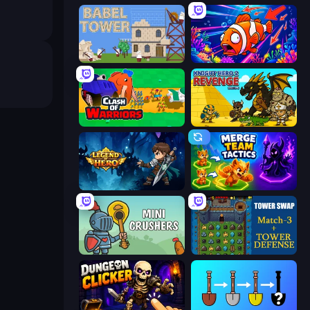
Babel Tower
Fish Catch Idle
Clash of Warriors
Knight Hero 2 Revenge Idle RPG
Legend of Hero
Merge Team Tactics
Mini Crushers
Tower Swap