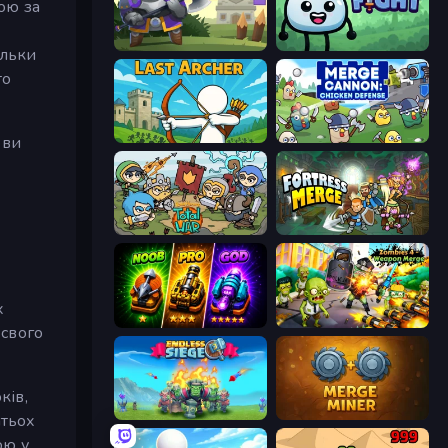
ою за
Heroes Tower
Merge & Fight
ільки
то
Last Archer
Merge Cannon: Chicken Defense
 ви
Raid Heroes: Total War
Fortress Merge
х
Merge Survival
Zombies 4 Weapon Merge
 свого
ків,
Endless Siege
Merge Miner
атьох
ою у