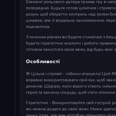
Елемент рольового шутера тримає гру в нап
попередню. Будьте готові цілитися і стрілят
розум, щоб зберегти контроль над полем бою
цікавою, але й візуально захоплюючою, пер
подивитися.
З кожним рівнем ви будете стикатися з біль
будете стратегічно мислити і робити прави
готовим захистити свою вежу від будь-якої з
Особливості
🎯 Цілься і стріляй - гобліни атакують! Цей 
вправно використовувати свій лук, щоб захис
демонів. Щоразу, коли вороги стають сильн
героя та захисну споруду, щоб стати епічн
Стратегічні - Використовуйте свій гострий р
які можна додати до своєї вежі. Може здатися,
інших іграх, але вам потрібно планувати заз