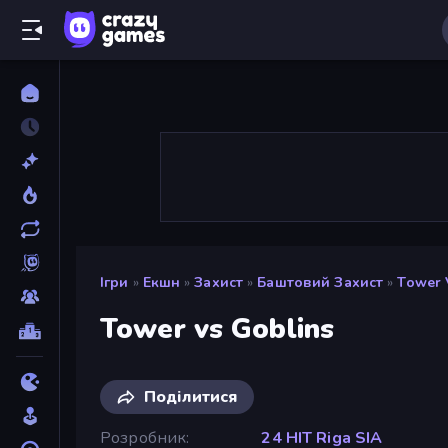
Ігри
»
Екшн
»
Захист
»
Баштовий Захист
»
Tower 
Tower vs Goblins
Поділитися
Розробник
24 HIT Riga SIA