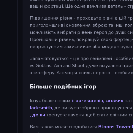
вашій фортеці. Ще одна важлива деталь - стр
Підвищення рівня - проходьте рівні в цій гр
приголомшливі оновлення, зброю та інші по
можливість вибрати рівень героя до душі: сила
Пройшовши рівень, покращуй свою фортецю: 
неприступним захисником або модернізувати 
Запам'ятовується - це про геймплей і особли
vs Goblins: Aim and Shoot дуже візуально пр
атмосферу. Анімація хвиль ворогів - особли
Більше подібних ігор
Існує безліч інших
ігор-екшенів, схожих
на 
Jacksmith,
де ви куєте зброю і приєднуєтеся д
, де ви
тренуєте каченя, щоб стати елітним с
Вам також може сподобатися
Bloons Tower 