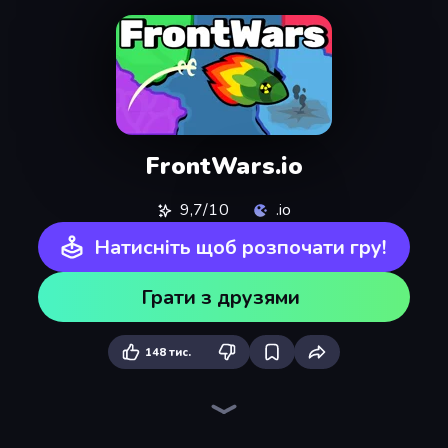
FrontWars.io
9,7/10
.io
Натисніть щоб розпочати гру!
Грати з друзями
148 тис.